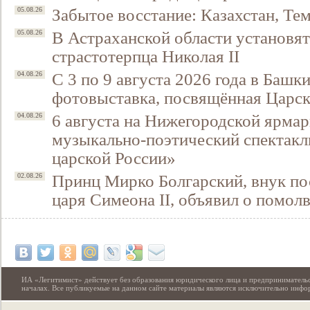
Забытое восстание: Казахстан, Тем
05.08.26
В Астраханской области установят
05.08.26
страстотерпца Николая II
С 3 по 9 августа 2026 года в Башк
04.08.26
фотовыставка, посвящённая Царск
6 августа на Нижегородской ярмар
04.08.26
музыкально-поэтический спектакл
царской России»
Принц Мирко Болгарский, внук по
02.08.26
царя Симеона II, объявил о помол
ИА «Легитимист» действует без образования юридического лица и предпринимательс
началах. Все публикуемые на данном сайте материалы являются исключительно инф