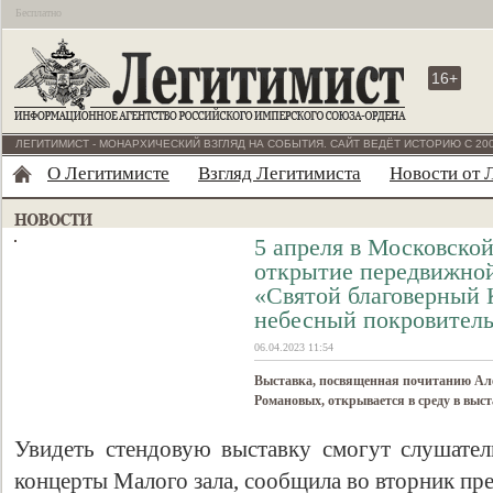
Бесплатно
16+
ЛЕГИТИМИСТ - МОНАРХИЧЕСКИЙ ВЗГЛЯД НА СОБЫТИЯ. САЙТ ВЕДЁТ ИСТОРИЮ С 200
О Легитимисте
Взгляд Легитимиста
Новости от 
5 апреля в Московской
открытие передвижной
«Святой благоверный 
небесный покровитель
06.04.2023 11:54
Выставка, посвященная почитанию Ал
Романовых, открывается в среду в выс
Увидеть стендовую выставку смогут слушате
концерты Малого зала, сообщила во вторник пр