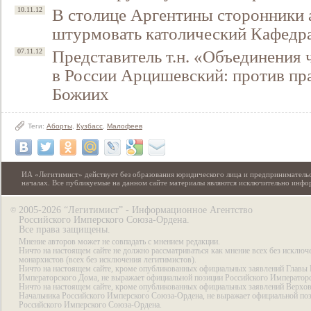
В столице Аргентины сторонники 
10.11.12
штурмовать католический Кафедр
Представитель т.н. «Объединения
07.11.12
в России Арцишевский: против пра
Божиих
Теги:
Аборты
,
Кузбасс
,
Малофеев
ИА «Легитимист» действует без образования юридического лица и предпринимательс
началах. Все публикуемые на данном сайте материалы являются исключительно инф
2005-2026 “Легитимист” - Информационное Агентство
©
Российского Имперского Союза-Ордена.
Все права защищены.
Мнение авторов может не совпадать с мнением редакции.
Ничто на настоящем сайте не должно рассматриваться как мнение всех без исключ
монархистов (всех без исключения легитимистов).
Ничто на настоящем сайте, кроме опубликованных официальных заявлений Главы 
Императорского Дома, не выражает официальной позиции Российского Император
Ничто на настоящем сайте, кроме опубликованных официальных заявлений Верхов
Начальника Российского Имперского Союза-Ордена, не выражает официальной по
Российского Имперского Союза-Ордена.