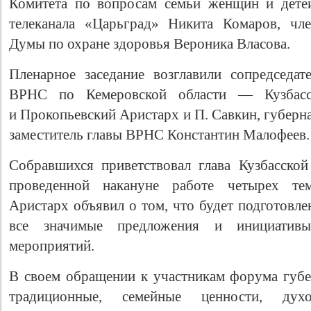
Комитета по вопросам семьи женщин и дете
телеканала «Царьград» Никита Комаров, чле
Думы по охране здоровья Вероника Власова.
Пленарное заседание возглавили сопредседат
ВРНС по Кемеровской области — Кузбасс
и Прокопьевский Аристарх и П. Савкин, губерн
заместитель главы ВРНС Константин Малофеев.
Собравшихся приветствовал глава Кузбасско
Свидетельство
проведенной накануне работе четырех тем
Аристарх объявил о том, что будет подготовл
все значимые предложения и инициатив
мероприятий.
В своем обращении к участникам форума губер
традиционные, семейные ценности, духов