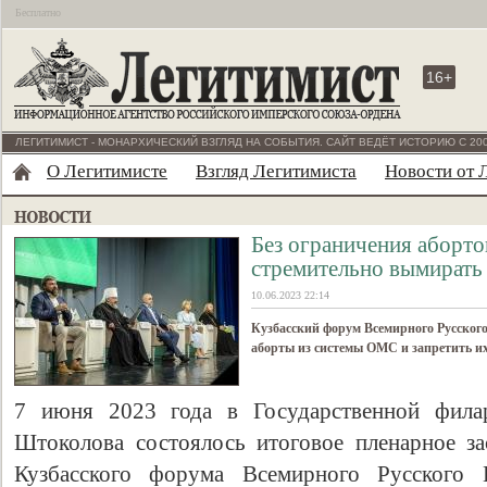
Бесплатно
16+
ЛЕГИТИМИСТ - МОНАРХИЧЕСКИЙ ВЗГЛЯД НА СОБЫТИЯ. САЙТ ВЕДЁТ ИСТОРИЮ С 200
О Легитимисте
Взгляд Легитимиста
Новости от 
Без ограничения аборт
стремительно вымирать
10.06.2023 22:14
Кузбасский форум Всемирного Русского
аборты из системы ОМС и запретить и
7 июня 2023 года в Государственной филар
Штоколова состоялось итоговое пленарное за
Кузбасского форума Всемирного Русского