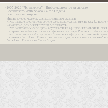
2005-2026 “Легитимист” - Информационное Агентство
©
Российского Имперского Союза-Ордена.
Все права защищены.
Мнение авторов может не совпадать с мнением редакции.
Ничто на настоящем сайте не должно рассматриваться как мнение всех без исключ
монархистов (всех без исключения легитимистов).
Ничто на настоящем сайте, кроме опубликованных официальных заявлений Главы 
Императорского Дома, не выражает официальной позиции Российского Император
Ничто на настоящем сайте, кроме опубликованных официальных заявлений Верхов
Начальника Российского Имперского Союза-Ордена, не выражает официальной по
Российского Имперского Союза-Ордена.