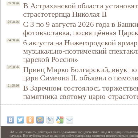
В Астраханской области установят
05.08.26
страстотерпца Николая II
С 3 по 9 августа 2026 года в Башк
04.08.26
фотовыставка, посвящённая Царск
6 августа на Нижегородской ярмар
04.08.26
музыкально-поэтический спектакл
царской России»
Принц Мирко Болгарский, внук по
02.08.26
Свидетельство
царя Симеона II, объявил о помол
В Заречном состоялось торжестве
01.08.26
памятника святому царю-страстот
ИА «Легитимист» действует без образования юридического лица и предпринимательс
началах. Все публикуемые на данном сайте материалы являются исключительно инф