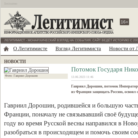
Бесплатно
16+
ЛЕГИТИМИСТ - МОНАРХИЧЕСКИЙ ВЗГЛЯД НА СОБЫТИЯ. САЙТ ВЕДЁТ ИСТОРИЮ С 200
О Легитимисте
Взгляд Легитимиста
Новости от 
Потомок Государя Никол
Фото: Гавриил Дорошин
13.06.2023 11:46
Гавриил Дорошин, потомок Император
из Франции защищать Россию, освоил 
Гавриил Дорошин, родившейся и большую част
Франции, поначалу не связывавший своё будуще
году во время Русской весны направился в Нов
разобраться в происходящем и помочь своим со