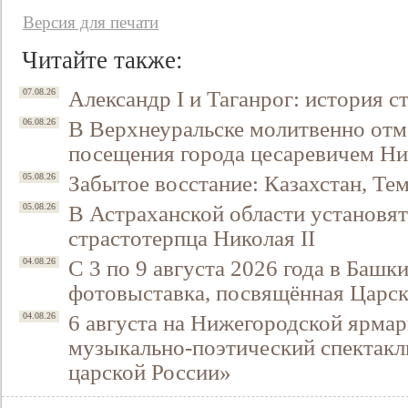
Версия для печати
Читайте также:
Александр I и Таганрог: история с
07.08.26
В Верхнеуральске молитвенно отм
06.08.26
посещения города цесаревичем Н
Забытое восстание: Казахстан, Тем
05.08.26
В Астраханской области установят
05.08.26
Свидетельство
страстотерпца Николая II
С 3 по 9 августа 2026 года в Башк
04.08.26
фотовыставка, посвящённая Царск
6 августа на Нижегородской ярмар
04.08.26
музыкально-поэтический спектакл
царской России»