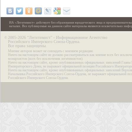
ИА «Легитимист» действует без образования юридического лица и предпринимательс
началах. Все публикуемые на данном сайте материалы являются исключительно инф
2005-2026 “Легитимист” - Информационное Агентство
©
Российского Имперского Союза-Ордена.
Все права защищены.
Мнение авторов может не совпадать с мнением редакции.
Ничто на настоящем сайте не должно рассматриваться как мнение всех без исключ
монархистов (всех без исключения легитимистов).
Ничто на настоящем сайте, кроме опубликованных официальных заявлений Главы 
Императорского Дома, не выражает официальной позиции Российского Император
Ничто на настоящем сайте, кроме опубликованных официальных заявлений Верхов
Начальника Российского Имперского Союза-Ордена, не выражает официальной по
Российского Имперского Союза-Ордена.