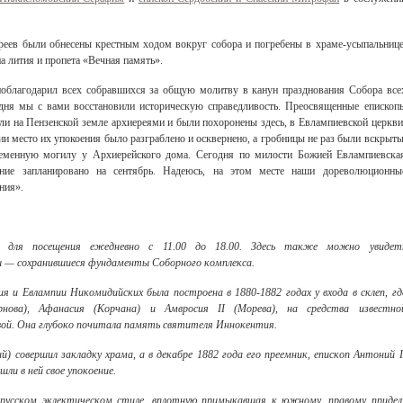
реев были обнесены крестным ходом вокруг собора и погребены в храме-усыпальнице
а лития и пропета «Вечная память».
благодарил всех собравшихся за общую молитву в канун празднования Собора все
одня мы с вами восстановили историческую справедливость. Преосвященные епископ
и на Пензенской земле архиереями и были похоронены здесь, в Евлампиевской церкви
ии место их упокоения было разграблено и осквернено, а гробницы не раз были вскрыты
ременную могилу у Архиерейского дома. Сегодня по милости Божией Евлампиевска
щение запланировано на сентябрь. Надеюсь, на этом месте наши дореволюционны
ния».
та для посещения ежедневно с 11.00 до 18.00. Здесь также можно увидет
 — сохранившиеся фундаменты Соборного комплекса.
я и Евлампии Никомидийских была построена в 1880-1882 годах у входа в склеп, гд
нова), Афанасия (Корчана) и Амвросия II (Морева), на средства известно
ой. Она глубоко почитала память святителя Иннокентия.
й) совершил закладку храма, а в декабре 1882 года его преемник, епископ Антоний I
шли в ней свое упокоение.
 русском эклектическом стиле, вплотную примыкавшая к южному, правому придел