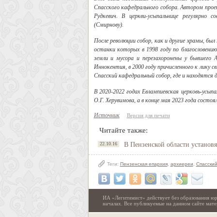
Спасского кафедрального собора. Автором про
Рудкевич. В церкви-усыпальнице регулярно
(Смирнову).
После революции собор, как и другие храмы, был
останки которых в 1998 году по благословени
земли и мусора и перезахоронены у бывшего 
Иннокентия, в 2000 году причисленного к лику с
Спасский кафедральный собор, где и находятся д
В 2020-2022 годах Евлампиевская церковь-усып
О.Г. Херувимова, а в конце мая 2023 года сост
Источник
Версия для печати
Читайте также:
22.10.16
В Пензенской области установ
Теги:
Пензенская епархия
,
архиереи
,
Спасски
ИА «Легитимист» действует без образования юр
началах. Все публикуемые на данном сайте ма