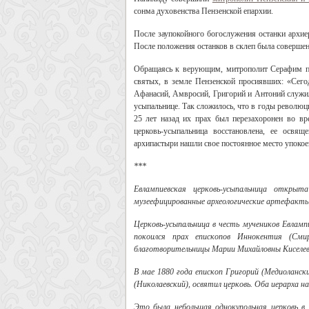
сонма духовенства Пензенской епархии.
После заупокойного богослужения останки архие
После положения останков в склеп была совершен
Обращаясь к верующим, митрополит Серафим по
святых, в земле Пензенской просиявших: «Сег
Афанасий, Амвросий, Григорий и Антоний служил
усыпальнице. Так сложилось, что в годы революц
25 лет назад их прах был перезахоронен во в
церковь-усыпальница восстановлена, ее освя
архипастыри нашли свое постоянное место упокое
***
Евлампиевская церковь-усыпальница откры
музеефицированные археологические артефакты
Церковь-усыпальница в честь мучеников Евлампи
покоился прах епископов Иннокентия (Смир
благотворительницы Марии Михайловны Киселев
В мае 1880 года епископ Григорий (Медиолански
(Николаевский), освятил церковь. Оба иерарха на
Это была небольшая однокупольная церковь в