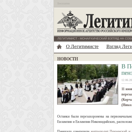
Бесплатно
ЛЕГИТИМИСТ - МОНАРХИЧЕСКИЙ ВЗГЛЯД НА СОБ
О Легитимисте
Взгляд Лег
В П
пен
12.06.20
11 июн
переза
(Корча
(Никол
Останки были перезахоронены на первоначальн
Евлампия и Евлампии Никомидийских, расположе
Панихиду совершили
митрополит Пензенский и