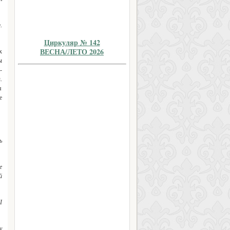
.
Циркуляр № 142
ВЕСНА/ЛЕТО 2026
х
ы
-
.
я
е
ь
е
й
I
у