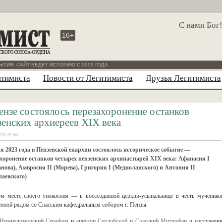
С нами Бог
16+
ЫТИЯ. САЙТ ВЕДЁТ ИСТОРИЮ С 2005 ГОДА
итимиста
Новости от Легитимиста
Друзья Легитимиста
ензе состоялось перезахоронение останков
зенских архиереев XIX века
23 22:55
я 2023 года в Пензенской епархии состоялось историческое событие —
хоронение останков четырех пензенских архипастырей XIX века: Афанасия I
нова), Амвросия II (Морева), Григория I (Медиоланского) и Антония II
аевского)
ом месте своего упокоения — в воссозданной церкви-усыпальнице в честь мученико
нной рядом со Спасским кафедральным собором г. Пензы.
 Нижнеломовский Серафим
и
епископ Сердобский и Спасский Митрофан
в сослужени