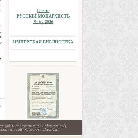
.
Газета
ю
РУССКIЙ МОНАРХИСТЪ
№ 6 / 2026
,
и
я
ИМПЕРСКАЯ БИБЛИОТЕКА
в
а
а
тва работают безвозмездно на общественных
охода или иной имущественной выгоды.