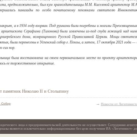
екта, предположительно, был кум храмоздательницы М.М. Киселевой архитектор М.А
 совершались панихиды по особо почитаемому пензяками святителю Иннокенти
 закрыт, а в 1934 году взорван. Под руинами были погребены и могилы Преосвященных
ю архиепископа Серафима (Тихонова) были извлечены из-под спуда лежащей над ним
Архиерейского дома, возвращенного Русской Православной Церкви. Мощи святител
вятых, были перенесены в Успенский собор г. Пензы, а затем, 17 октября 2021 года — 
о сих пор.
альница была восстановлена на своем первоначальном месте по проекту архитектор
оялось ее торжественное открытие.
Свидетельство
ят памятник Николаю II и Столыпину
→
й Собор
Новости от Легитимист
идического лица и предпринимательской деятельности не осуществляет. Сотрудники агентс
териалы являются исключительно информационными без цели получения ИА «Легитимист» д