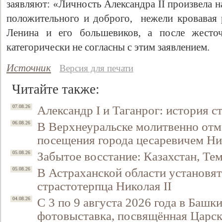
заявляют: «Личность Александра II произвела 
положительного и доброго, нежели кровавая
Ленина и его большевиков, а после жесто
категорически не согласны с этим заявлением.
Источник
Версия для печати
Читайте также:
Александр I и Таганрог: история с
07.08.26
Свидетельство
В Верхнеуральске молитвенно отм
06.08.26
посещения города цесаревичем Н
Забытое восстание: Казахстан, Тем
05.08.26
В Астраханской области установят
05.08.26
страстотерпца Николая II
С 3 по 9 августа 2026 года в Башк
04.08.26
фотовыставка, посвящённая Царск