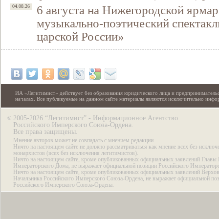
6 августа на Нижегородской ярмар
04.08.26
музыкально-поэтический спектакл
царской России»
ИА «Легитимист» действует без образования юридического лица и предпринимательс
началах. Все публикуемые на данном сайте материалы являются исключительно инф
2005-2026 “Легитимист” - Информационное Агентство
©
Российского Имперского Союза-Ордена.
Все права защищены.
Мнение авторов может не совпадать с мнением редакции.
Ничто на настоящем сайте не должно рассматриваться как мнение всех без исключ
монархистов (всех без исключения легитимистов).
Ничто на настоящем сайте, кроме опубликованных официальных заявлений Главы 
Императорского Дома, не выражает официальной позиции Российского Император
Ничто на настоящем сайте, кроме опубликованных официальных заявлений Верхов
Начальника Российского Имперского Союза-Ордена, не выражает официальной по
Российского Имперского Союза-Ордена.