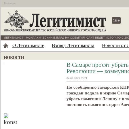
Бесплатно
16+
ЛЕГИТИМИСТ - МОНАРХИЧЕСКИЙ ВЗГЛЯД НА СОБЫТИЯ. САЙТ ВЕДЁТ ИСТОРИЮ С 200
О Легитимисте
Взгляд Легитимиста
Новости от 
В Самаре просят убрат
Революции — коммунис
04.07.2023 09:21
По сообщению самарской КПР
граждан подала в мэрию Самар
убрать памятник Ленину с пло
поставить памятник царю Алек