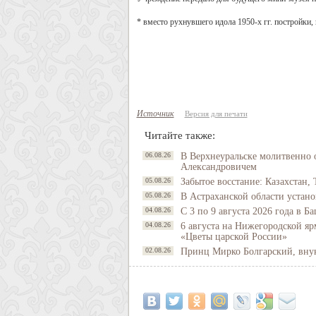
* вместо рухнувшего идола
1950-х гг. постройки,
Источник
Версия для печати
Читайте также:
06.08.26
В Верхнеуральске молитвенно 
Александровичем
05.08.26
Забытое восстание: Казахстан, 
05.08.26
В Астраханской области устано
04.08.26
С 3 по 9 августа 2026 года в 
04.08.26
6 августа на Нижегородской яр
«Цветы царской России»
02.08.26
Принц Мирко Болгарский, внук 