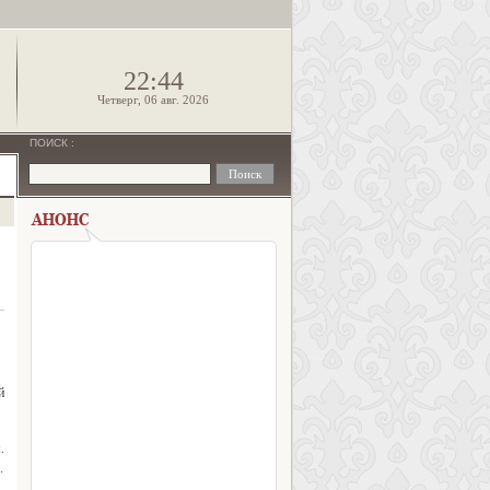
!
22:44
Четверг, 06 авг. 2026
ПОИСК
:
й
.
.