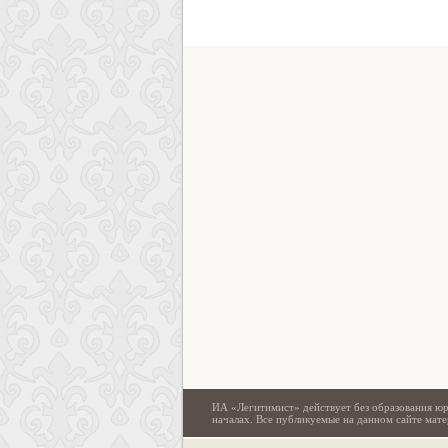
ИА «Легитимист» действует без образования юр
началах. Все публикуемые на данном сайте ма