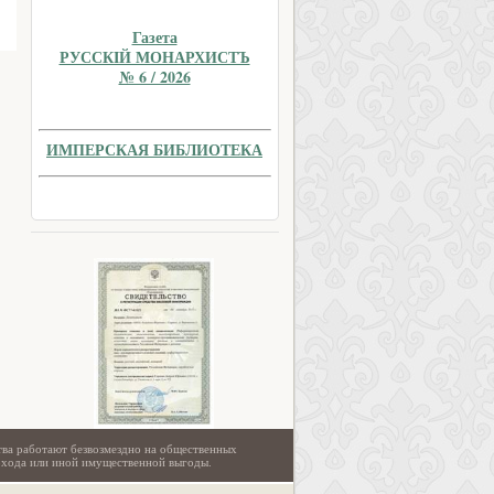
Газета
РУССКIЙ МОНАРХИСТЪ
№ 6 / 2026
ИМПЕРСКАЯ БИБЛИОТЕКА
тва работают безвозмездно на общественных
охода или иной имущественной выгоды.