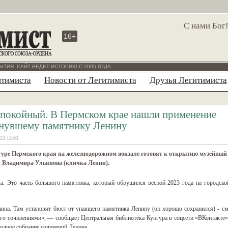
С нами Бог
16+
ЫТИЯ. САЙТ ВЕДЁТ ИСТОРИЮ С 2005 ГОДА
итимиста
Новости от Легитимиста
Друзья Легитимиста
 покойный. В Пермском крае нашли применение
нувшему памятнику Ленину
23 12:03
гуре Пермского края на железнодорожном вокзале готовят к открытию музейный
к Владимира Ульянова (кличка Ленин).
а. Это часть большого памятника, который обрушился весной 2023 года на городско
нина. Там установят бюст от упавшего памятника Ленину (он хорошо сохранился) - см
его сочинениями», — сообщает Центральная библиотека Кунгура в соцсети «ВКонтакте»
олное собрание сочинений Ленина.