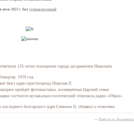
 в июле 2023 г. был
установлен новый
.
отметили 135-летие посещения города цесаревичем Николаем
Темиртау, 1959 год
вят бюст царя страстотерпца Николая II
Башкирии пройдёт фотовыставка, посвящённая Царской семье.
марке состоится музыкально-поэтический спектакль радио «Образ»
последнего болгарского царя Симеона II, объявил о помолвке
→
Новости от Легитимист