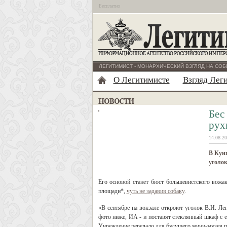
Бесплатно
ЛЕГИТИМИСТ - МОНАРХИЧЕСКИЙ ВЗГЛЯД НА СОБ
О Легитимисте
Взгляд Лег
Бес
рух
14.08.20
В Кун
уголо
Его основой станет бюст большевистского вожак
площади*,
чуть не задавив собаку
.
«В сентябре на вокзале откроют уголок В.И. Ле
фото ниже, ИА - и поставят стеклянный шкаф с 
Учреждение передало для будущего мини-музея п