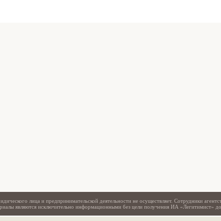
Свидетельство
идического лица и предпринимательской деятельности не осуществляет. Сотрудники агентс
териалы являются исключительно информационными без цели получения ИА «Легитимист» д