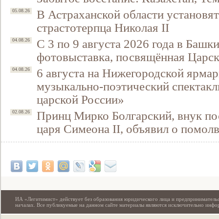
В Астраханской области установят
05.08.26
страстотерпца Николая II
С 3 по 9 августа 2026 года в Башк
04.08.26
фотовыставка, посвящённая Царск
6 августа на Нижегородской ярмар
04.08.26
музыкально-поэтический спектакл
царской России»
Принц Мирко Болгарский, внук по
02.08.26
Свидетельство
царя Симеона II, объявил о помол
ИА «Легитимист» действует без образования юридического лица и предпринимательс
началах. Все публикуемые на данном сайте материалы являются исключительно инф