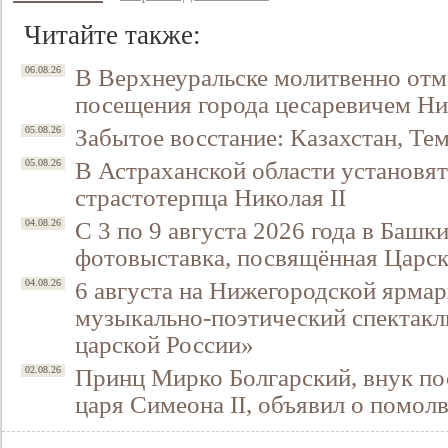
Читайте также:
В Верхнеуральске молитвенно отм
06.08.26
посещения города цесаревичем Н
Забытое восстание: Казахстан, Тем
05.08.26
В Астраханской области установят
05.08.26
страстотерпца Николая II
С 3 по 9 августа 2026 года в Башк
04.08.26
Свидетельство
фотовыставка, посвящённая Царск
6 августа на Нижегородской ярмар
04.08.26
музыкально-поэтический спектакл
царской России»
Принц Мирко Болгарский, внук по
02.08.26
царя Симеона II, объявил о помол