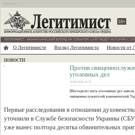
Бесплатно
16+
ЛЕГИТИМИСТ - МОНАРХИЧЕСКИЙ ВЗГЛЯД НА СОБЫТИЯ. САЙТ ВЕДЁТ ИСТОРИЮ С 200
О Легитимисте
Взгляд Легитимиста
Новости от 
Против священнослужит
уголовных дел
10.08.2023 14:37
Шестьдесят пять уголовных дел завел
священнослужителей канонической Ук
Первые расследования в отношении духовенства 
уточнили в Службе безопасности Украины (СБУ)
уже вынес полтора десятка обвинительных при