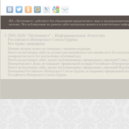
ИА «Легитимист» действует без образования юридического лица и предпринимательс
началах. Все публикуемые на данном сайте материалы являются исключительно инф
2005-2026 “Легитимист” - Информационное Агентство
©
Российского Имперского Союза-Ордена.
Все права защищены.
Мнение авторов может не совпадать с мнением редакции.
Ничто на настоящем сайте не должно рассматриваться как мнение всех без исключ
монархистов (всех без исключения легитимистов).
Ничто на настоящем сайте, кроме опубликованных официальных заявлений Главы 
Императорского Дома, не выражает официальной позиции Российского Император
Ничто на настоящем сайте, кроме опубликованных официальных заявлений Верхов
Начальника Российского Имперского Союза-Ордена, не выражает официальной по
Российского Имперского Союза-Ордена.