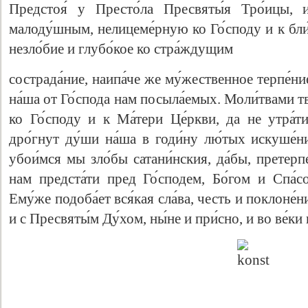
Предстоя́ у Престо́ла Пресвяты́я Тро́ицы, 
малоду́шным, нелицеме́рную ко Го́споду и к бли
незло́бие и глубо́кое ко стра́ждущим
сострада́ние, наипа́че же му́жественное терпе́ние
на́ша от Го́спода нам посыла́емых. Моли́твами т
ко Го́споду и к Ма́тери Це́ркви, да не утра́т
дро́гнут ду́ши на́ша в годи́ну лю́тых искуше́н
убои́мся мы зло́бы сатани́нския, да́бы, претерп
нам предста́ти пред Го́сподем, Бо́гом и Спа́
Ему́же подоба́ет вся́кая сла́ва, честь и поклоне́
и с Пресвяты́м Ду́хом, ны́не и при́сно, и во ве́ки 