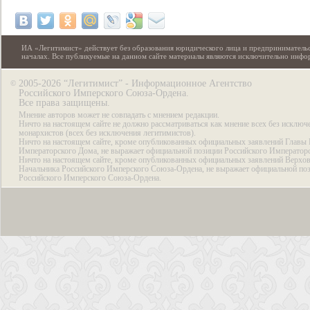
ИА «Легитимист» действует без образования юридического лица и предпринимательс
началах. Все публикуемые на данном сайте материалы являются исключительно инф
2005-2026 “Легитимист” - Информационное Агентство
©
Российского Имперского Союза-Ордена.
Все права защищены.
Мнение авторов может не совпадать с мнением редакции.
Ничто на настоящем сайте не должно рассматриваться как мнение всех без исключ
монархистов (всех без исключения легитимистов).
Ничто на настоящем сайте, кроме опубликованных официальных заявлений Главы 
Императорского Дома, не выражает официальной позиции Российского Император
Ничто на настоящем сайте, кроме опубликованных официальных заявлений Верхов
Начальника Российского Имперского Союза-Ордена, не выражает официальной по
Российского Имперского Союза-Ордена.