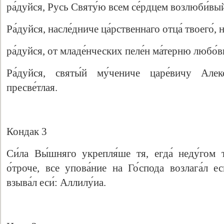
ра́дуйся, Русь Святу́ю всем се́рдцем возлюби́вы
Ра́дуйся, насле́дниче ца́рственнаго отца́ твоего́, 
ра́дуйся, от младе́нческих пеле́н ма́терню любо́в
Ра́дуйся, святы́й му́чениче царе́вичу Алекс
пресве́тлая.
Кондак 3
Си́ла Вы́шняго укрепля́ше тя, егда́ неду́гом
о́троче, все упова́ние на Го́спода возлага́л ес
взыва́л еси́: Аллилу́иа.