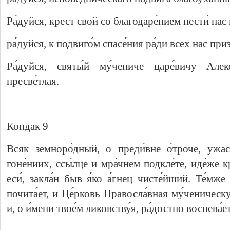
Ра́дуйся, крест свой со благодаре́нием нести́ нас 
ра́дуйся, к подвиго́м спасе́ния ра́ди всех нас при
Ра́дуйся, святы́й му́чениче царе́вичу Алекс
пресве́тлая.
Кондак 9
Всяк земноро́дный, о преди́вне о́троче, ужас
гоне́ниих, ссы́лце и мра́чнем подкле́те, иде́же 
еси́, закла́н быв я́ко а́гнец чисте́йший. Те́мже 
почита́ет, и Це́рковь Правосла́вная му́ченическ
и, о и́мени твое́м ликовству́я, ра́достно воспева́е