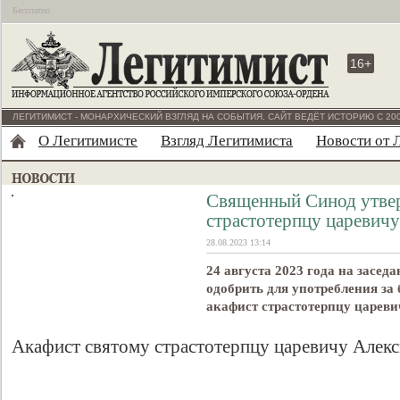
Бесплатно
16+
ЛЕГИТИМИСТ - МОНАРХИЧЕСКИЙ ВЗГЛЯД НА СОБЫТИЯ. САЙТ ВЕДЁТ ИСТОРИЮ С 200
О Легитимисте
Взгляд Легитимиста
Новости от 
Священный Синод утвер
страстотерпцу царевич
28.08.2023 13:14
24 августа 2023 года на засе
одобрить для употребления за
акафист страстотерпцу царев
Акафист святому страстотерпцу царевичу Алек