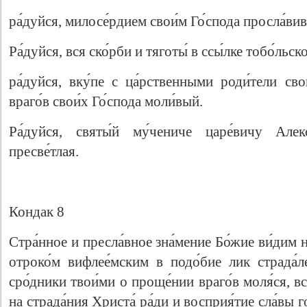
ра́дуйся, милосе́рдием свои́м Го́спода просла́ви
Ра́дуйся, вся ско́рби и тяготы́ в ссы́лке тобо́льс
ра́дуйся, вку́пе с ца́рственными роди́тели св
враго́в свои́х Го́спода моли́вый.
Ра́дуйся, святы́й му́чениче царе́вичу Алекс
пресве́тлая.
Кондак 8
Стра́нное и пресла́вное зна́мение Бо́жие ви́дим н
отроко́м вифлее́мским в подо́бие лик страда́
сро́дники твои́ми о проще́нии враго́в моля́ся, вс
на страда́ния Христа́ ра́ди и восприя́тие сла́вы 