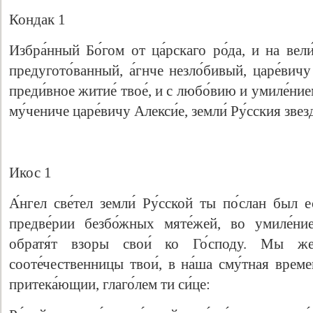
Кондак 1
Избра́нный Бо́гом от ца́рскаго ро́да, и на вели
предугото́ванный, а́гнче незло́бивый, царе́вичу 
преди́вное житие́ твое́, и с любо́вию и умиле́ние
му́чениче царе́вичу Алекси́е, земли́ Ру́сския звезд
Икос 1
А́нгел све́тел земли́ Ру́сской ты по́слан был 
предве́рии безбо́жных мяте́жей, во умиле́ние
обратя́т взоры свои́ ко Го́споду. Мы же
сооте́чественницы твои́, в на́ша сму́тная времен
притека́ющии, глаго́лем ти си́це: