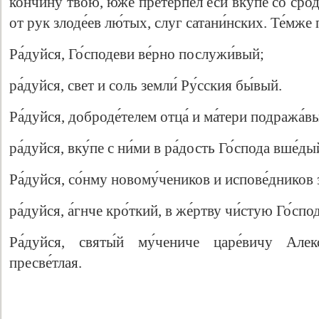
кончи́ну твою́, ю́же претерпе́л еси́ вку́пе со сро
от рук злоде́ев лю́тых, слуг сатани́нских. Те́мже 
Ра́дуйся, Го́сподеви ве́рно послужи́вый;
ра́дуйся, свет и соль земли́ Ру́сския бы́вый.
Ра́дуйся, доброде́телем отца́ и ма́тери подража́в
ра́дуйся, вку́пе с ни́ми в ра́дость Го́спода вше́ды
Ра́дуйся, со́нму новому́чеников и испове́дников 
ра́дуйся, а́гнче кро́ткий, в же́ртву чи́стую Го́сп
Ра́дуйся, святы́й му́чениче царе́вичу Алекс
пресве́тлая.