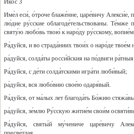
Икос 3
Име́л еси́, о́троче блаже́нне, царе́вичу Алекси́е, 
лю́дие ру́сские облагоде́тельствованы. Те́мже 
святу́ю любо́вь твою́ к наро́ду ру́сскому, вопие́м 
Ра́дуйся, и во страда́ниих твои́х о наро́де твое́м
ра́дуйся, солда́ты росси́йския на по́двиги ра́тны
Ра́дуйся, с де́ти солда́тскими игра́ти люби́вый;
ра́дуйся, вся любо́вию свое́ю одаря́вый.
Ра́дуйся, от ма́лых лет благода́ть Бо́жию стяжа́в
ра́дуйся, зе́млю Ру́сскую житие́м свои́м освяти́в
Ра́дуйся, святы́й му́чениче царе́вичу Алекс
пресве́тлая.