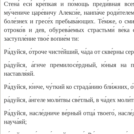
Стена́ еси́ кре́пкая и по́мощь преди́вная вс
му́чениче царе́вичу Алекси́е, наипа́че роди́телем
боле́знех и гресе́х пребыва́ющих. Те́мже, о см
отроко́в и дев, обурева́емых страстьми́ ве́ка 
заступле́ние твое́ вопие́м ти:
Ра́дуйся, о́троче чисте́йший, ча́да от скве́рны се
ра́дуйся, а́гнче премилосе́рдный, ю́ныя на п
наставля́яй.
Ра́дуйся, ю́нче, чу́ткий ко страда́нию бли́жних, 
ра́дуйся, а́нгеле моли́твы све́тлый, в ча́дех моли́
Ра́дуйся, насле́дниче ве́рный отца́ твоего́, насле
науча́яй;