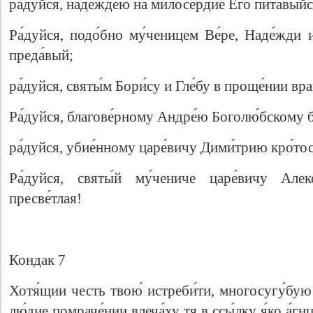
ра́дуйся, наде́ждею на милосе́рдие Его́ пита́выйс
Ра́дуйся, подо́бно му́ченицем Ве́ре, Наде́жди 
преда́вый;
ра́дуйся, святы́м Бори́су и Гле́бу в проще́нии вра
Ра́дуйся, благове́рному Андре́ю Боголю́бскому 
ра́дуйся, убие́нному царе́вичу Дими́трию кро́то
Ра́дуйся, святы́й му́чениче царе́вичу Алекс
пресве́тлая!
Кондак 7
Хотя́щии честь твою́ истреби́ти, многосугу́бую
лю́дие помраче́нии влеча́ху тя в ссы́лку я́ко а́гн