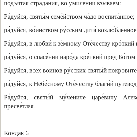
подъя́тая страда́ния, во умиле́нии взыва́ем:
Ра́дуйся, святы́м семе́йством ча́до воспита́нное;
ра́дуйся, во́инством ру́сским дитя́ возлю́бленное
Ра́дуйся, в любви́ к зе́мному Оте́честву кро́ткий 
ра́дуйся, о спасе́нии наро́да кре́пкий пред Бо́гом
Ра́дуйся, всех во́инов ру́сских святы́й покрови́т
ра́дуйся, к Небе́сному Оте́честву благи́й путевод
Ра́дуйся, святы́й му́чениче царе́вичу Алекс
пресве́тлая.
Кондак 6