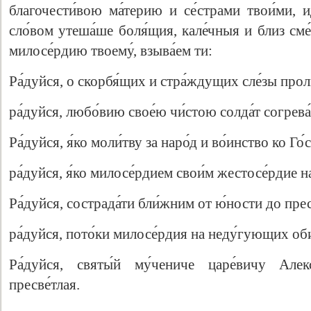
благочести́вою ма́терию и се́страми твои́ми, 
сло́вом утеша́ше боля́щия, кале́чныя и близ см
милосе́рдию твоему́, взыва́ем ти:
Ра́дуйся, о скорбя́щих и стра́ждущих сле́зы прол
ра́дуйся, любо́вию свое́ю чи́стою солда́т согрева
Ра́дуйся, я́ко моли́тву за наро́д и во́инство ко Го
ра́дуйся, я́ко милосе́рдием свои́м жестосе́рдие н
Ра́дуйся, сострада́ти бли́жним от ю́ности до прес
ра́дуйся, пото́ки милосе́рдия на неду́гующих оби
Ра́дуйся, святы́й му́чениче царе́вичу Алекс
пресве́тлая.