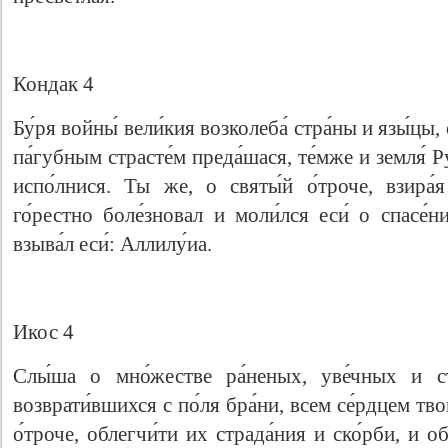
Кондак 4
Бу́ря войны́ вели́кия возколеба́ стра́ны и язы́цы,
па́губным страсте́м преда́шася, те́мже и земля́ Р
испо́лнися. Ты же, о святы́й о́троче, взира́я
го́рестно боле́зновал и моли́лся еси́ о спасе́
взыва́л еси́: Аллилу́иа.
Икос 4
Слы́ша о мно́жестве ра́неных, уве́чных и ст
возврати́вшихся с по́ля бра́ни, всем се́рдцем тво
о́троче, облегчи́ти их страда́ния и ско́рби, и о