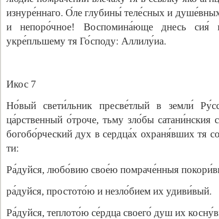
изнуре́ннаго. О́ле глубины́ теле́сных и душе́вных 
и непоро́чное! Воспомина́юще днесь сия́ ве
укре́пльшему тя Го́споду: Аллилу́иа.
Икос 7
Но́вый свети́льник пресве́тлый в земли́ Ру́с
ца́рственный о́троче, тьму зло́бы сатани́нския 
богобо́рческий дух в сердца́х охраня́вших тя сол
ти:
Ра́дуйся, любо́вию свое́ю помраче́нныя покори́
ра́дуйся, простото́ю и незло́бием их удиви́вый.
Ра́дуйся, теплото́ю се́рдца своего́ душ их косну́