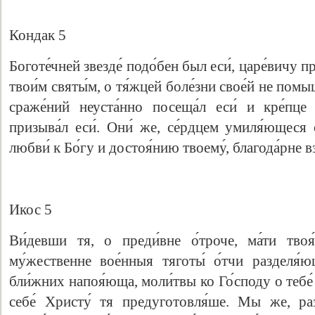
Кондак 5
Боготе́чней звезде́ подо́бен был еси́, царе́вичу пр
твои́м святы́м, о тя́жцей боле́зни свое́й не помыш
сраже́ний неуста́нно посеща́л еси́ и кре́пце
призыва́л еси́. Они́ же, се́рдцем умиля́ющеся 
любви́ к Бо́гу и достоя́нию твоему́, благода́рне в
Икос 5
Ви́девши тя, о преди́вне о́троче, ма́ти твоя́
му́жественне вое́нныя тяготы́ о́тчи разделя
бли́жних напоя́юща, моли́твы ко Го́споду о тебе́
себе́ Христу́ тя предуготовля́ше. Мы же, раз