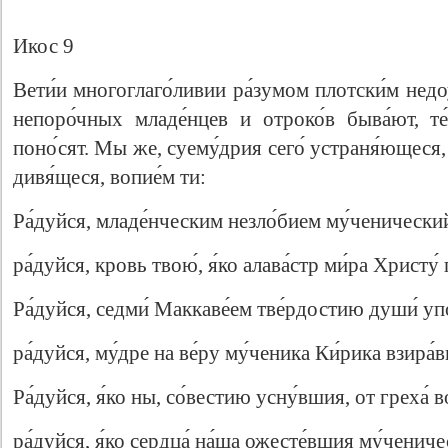
Икос 9
Вети́и многоглаго́ливии ра́зумом плотски́м недоу
непоро́чных младе́нцев и отроко́в быва́ют, 
поно́сят. Мы же, суему́дрия сего́ устраня́ющеся, 
дивя́щеся, вопие́м ти:
Ра́дуйся, младе́нческим незло́бием му́ченический
ра́дуйся, кровь твою́, я́ко алава́стр ми́ра Христу́
Ра́дуйся, седми́ Маккаве́ем тве́рдостию души́ у
ра́дуйся, му́дре на ве́ру му́ченика Ки́рика взира́
Ра́дуйся, я́ко ны, со́вестию усну́вшия, от греха́ 
ра́дуйся, я́ко сердца́ на́ша ожесте́вшия му́ченич