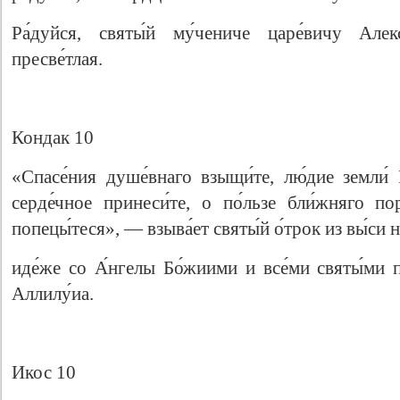
Ра́дуйся, святы́й му́чениче царе́вичу Алекс
пресве́тлая.
Кондак 10
«Спасе́ния душе́внаго взыщи́те, лю́дие земли́ 
серде́чное принеси́те, о по́льзе бли́жняго п
попецы́теся», — взыва́ет святы́й о́трок из вы́си 
иде́же со А́нгелы Бо́жиими и все́ми святы́ми п
Аллилу́иа.
Икос 10