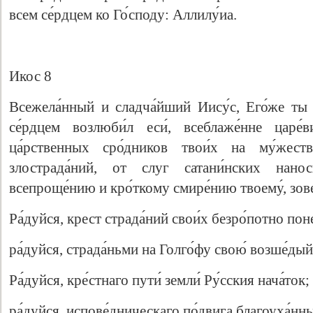
всем се́рдцем ко Го́споду: Аллилу́иа.
Икос 8
Всежела́нный и сладча́йший Иису́с, Его́же ты
се́рдцем возлюби́л еси́, всеблаже́нне царе́
ца́рственных сро́дников твои́х на му́жест
злострада́ний, от слуг сатани́нских нано
всепроще́нию и кро́ткому смире́нию твоему́, зове
Ра́дуйся, крест страда́ний свои́х безро́потно пон
ра́дуйся, страда́ньми на Голго́фу свою́ возше́дый
Ра́дуйся, кре́стнаго пути́ земли́ Ру́сския нача́ток;
ра́дуйся, испове́дническаго по́двига благоуха́нн