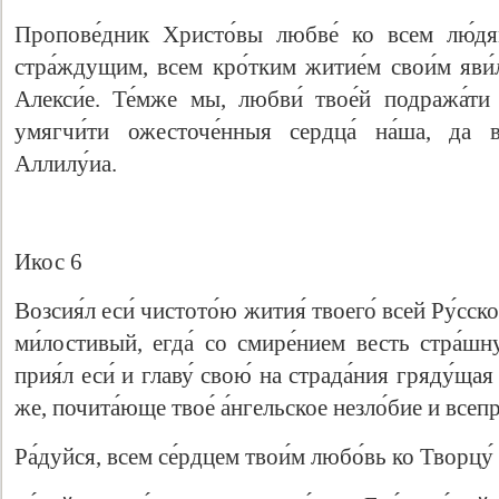
Пропове́дник Христо́вы любве́ ко всем лю́дя
стра́ждущим, всем кро́тким житие́м свои́м яви́л
Алекси́е. Те́мже мы, любви́ твое́й подража́ти
умягчи́ти ожесточе́нныя сердца́ на́ша, да в
Аллилу́иа.
Икос 6
Возсия́л еси́ чистото́ю жития́ твоего́ всей Ру́сско
ми́лостивый, егда́ со смире́нием весть стра́шн
прия́л еси́ и главу́ свою́ на страда́ния гряду́ща
же, почита́юще твое́ а́нгельское незло́бие и всеп
Ра́дуйся, всем се́рдцем твои́м любо́вь ко Творцу́