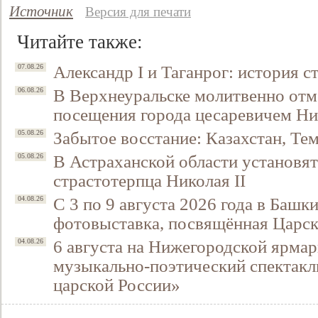
Источник
Версия для печати
Читайте также:
Александр I и Таганрог: история с
07.08.26
В Верхнеуральске молитвенно отм
06.08.26
посещения города цесаревичем Н
Забытое восстание: Казахстан, Тем
05.08.26
В Астраханской области установят
05.08.26
страстотерпца Николая II
С 3 по 9 августа 2026 года в Башк
04.08.26
фотовыставка, посвящённая Царск
6 августа на Нижегородской ярмар
04.08.26
музыкально-поэтический спектакл
царской России»