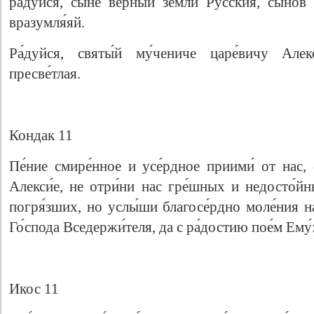
ра́дуйся, сы́не ве́рный земли́ Ру́сския, сыно́
вразумля́яй.
Ра́дуйся, святы́й му́чениче царе́вичу Алекс
пресве́тлая.
Кондак 11
Пе́ние смире́нное и усе́рдное приими́ от нас, 
Алекси́е, не отри́ни нас гре́шных и недосто́йн
погря́зших, но услы́ши благосе́рдно моле́ния н
Го́спода Вседержи́теля, да с ра́достию пое́м Ему́
Икос 11