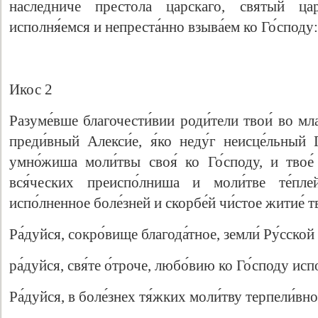
насле́дниче престо́ла ца́рскаго, святы́й ца
исполня́емся и непреста́нно взыва́ем ко Го́споду:
Икос 2
Разуме́вше благочести́вии роди́тели твои́ во мла
преди́вный Алекси́е, я́ко неду́г неисце́льный
умно́жиша моли́твы своя́ ко Го́споду, и твое
вся́ческих преиспо́лниша и моли́тве те́пле
испо́лненное боле́зней и скорбе́й чи́стое житие́ тв
Ра́дуйся, сокро́вище благода́тное, земли́ Ру́сской
ра́дуйся, свя́те о́троче, любо́вию ко Го́споду ис
Ра́дуйся, в боле́знех тя́жких моли́тву терпели́вно