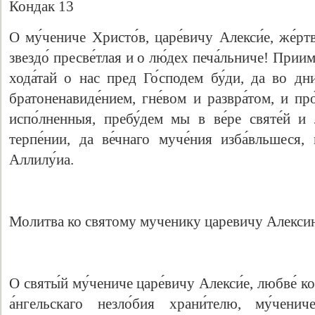
Кондак 13
О му́чениче Христо́в, царе́вичу Алекси́е, же́ртв
звездо́ пресве́тлая и о лю́дех печа́льниче! Приими
хода́тай о нас пред Го́сподем бу́ди, да во дни
братоненавиде́нием, гне́вом и развра́том, и пр
испо́лненныя, пребу́дем мы в ве́ре святе́й и
терпе́нии, да ве́чнаго муче́ния изба́вльшеся,
Аллилу́иа.
Молитва ко святому мученику царевичу Алекси
О святы́й му́чениче царе́вичу Алекси́е, любве́ к
а́нгельскаго незло́бия храни́телю, му́ченич