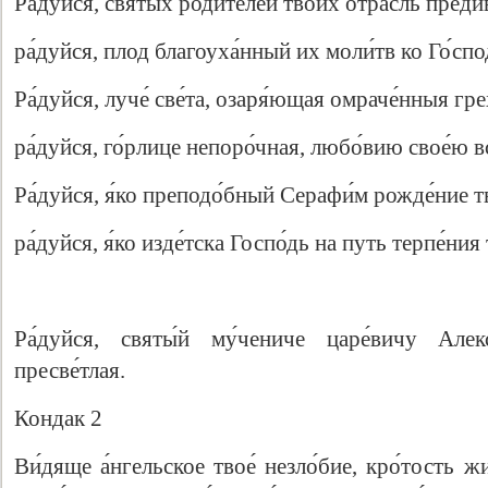
Ра́дуйся, святы́х роди́телей твои́х о́трасль преди́
ра́дуйся, плод благоуха́нный их моли́тв ко Го́спо
Ра́дуйся, луче́ све́та, озаря́ющая омраче́нныя гре
ра́дуйся, го́рлице непоро́чная, любо́вию свое́ю 
Ра́дуйся, я́ко преподо́бный Серафи́м рожде́ние тв
ра́дуйся, я́ко изде́тска Госпо́дь на путь терпе́ния 
Свидетельство
Ра́дуйся, святы́й му́чениче царе́вичу Алекс
пресве́тлая.
Кондак 2
Ви́дяще а́нгельское твое́ незло́бие, кро́тость жи