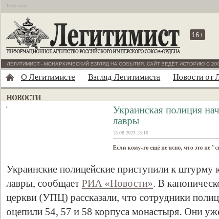
Бесплатно
16+
ЛЕГИТИМИСТ - МОНАРХИЧЕСКИЙ ВЗГЛЯД НА СОБЫТИЯ. САЙТ ВЕДЁТ ИСТОРИЮ С 200
О Легитимисте
Взгляд Легитимиста
Новости от 
Украинская полиция на
лавры
15.08.2023 13:16
Если кому-то ещё не ясно, что это не "
Украинские полицейские приступили к штурму 
лавры, сообщает
РИА «Новости»
. В каноничес
церкви (УПЦ) рассказали, что сотрудники поли
оцепили 54, 57 и 58 корпуса монастыря. Они уже