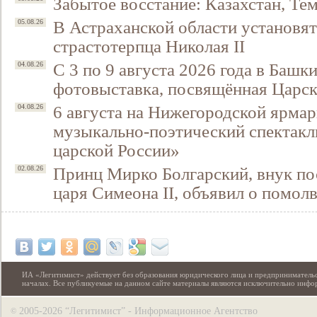
Забытое восстание: Казахстан, Тем
В Астраханской области установят
05.08.26
страстотерпца Николая II
С 3 по 9 августа 2026 года в Башк
04.08.26
фотовыставка, посвящённая Царск
6 августа на Нижегородской ярмар
04.08.26
музыкально-поэтический спектакл
царской России»
Принц Мирко Болгарский, внук по
02.08.26
царя Симеона II, объявил о помол
ИА «Легитимист» действует без образования юридического лица и предпринимательс
началах. Все публикуемые на данном сайте материалы являются исключительно инф
2005-2026 “Легитимист” - Информационное Агентство
©