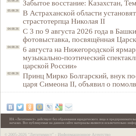
Забытое восстание: Казахстан, Тем
05.08.26
В Астраханской области установят
05.08.26
страстотерпца Николая II
С 3 по 9 августа 2026 года в Башк
04.08.26
фотовыставка, посвящённая Царск
6 августа на Нижегородской ярмар
04.08.26
музыкально-поэтический спектакл
царской России»
Принц Мирко Болгарский, внук по
02.08.26
царя Симеона II, объявил о помол
ИА «Легитимист» действует без образования юридического лица и предпринимательс
началах. Все публикуемые на данном сайте материалы являются исключительно инф
2005-2026 “Легитимист” - Информационное Агентство
©