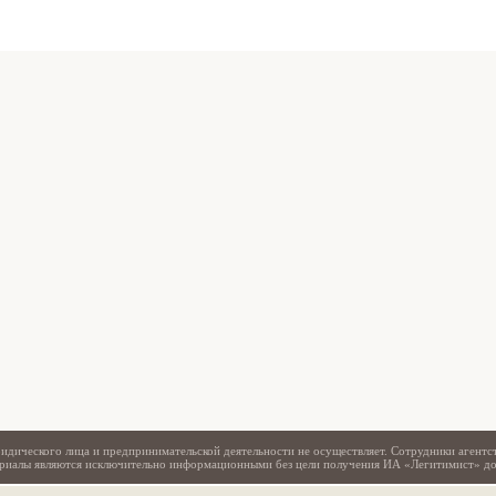
Свидетельство
идического лица и предпринимательской деятельности не осуществляет. Сотрудники агентс
териалы являются исключительно информационными без цели получения ИА «Легитимист» д