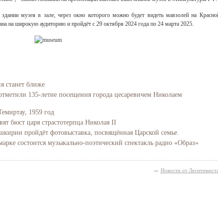
 здании музея в зале, через окно которого можно будет видеть мавзолей на Красно
на на широкую аудиторию и пройдёт с 29 октября 2024 года по 24 марта 2025.
ия станет ближе
отметили 135-летие посещения города цесаревичем Николаем
Темиртау, 1959 год
вят бюст царя страстотерпца Николая II
Башкирии пройдёт фотовыставка, посвящённая Царской семье.
марке состоится музыкально-поэтический спектакль радио «Образ»
→
Новости от Легитимист