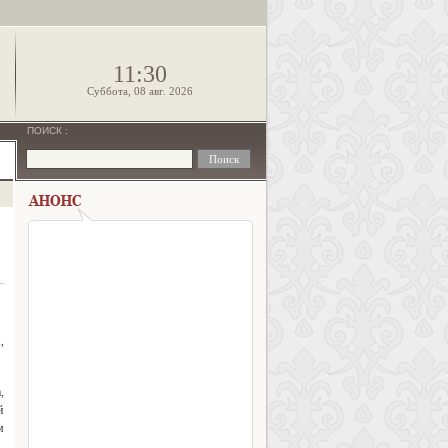
!
11:30
Суббота, 08 авг. 2026
ПОИСК
:
,
,
й
м