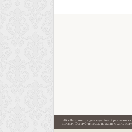
ИА «Легитимист» действует без образования юр
началах. Все публикуемые на данном сайте ма