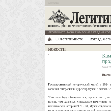
Бесплатно
ЛЕГИТИМИСТ - МОНАРХИЧЕСКИЙ ВЗГЛЯД НА СОБ
О Легитимисте
Взгляд Лег
Кам
про
26.09.20
Выстав
Государственный
исторический музей в 2024 
сообщил генеральный директор музея Алексей Ле
"Выставка будет базироваться, прежде всего, на
именно там хранятся уникальные памятники, к
политической истории РГАСПИ, Музея современной
период практически от детства до той даты траги