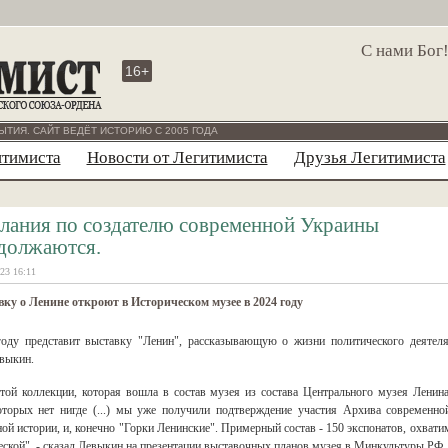
С нами Бог
16+
ЫТИЯ. САЙТ ВЕДЁТ ИСТОРИЮ С 2005 ГОДА
итимиста
Новости от Легитимиста
Друзья Легитимиста
лания по создателю современной Украины
должаются.
23 16:11
ку о Ленине откроют в Историческом музее в 2024 году
году представит выставку "Ленин", рассказывающую о жизни политического деятеля
выкин.
 той коллекции, которая вошла в состав музея из состава Центрального музея Ленина
оторых нет нигде (...) мы уже получили подтверждение участия Архива современно
 истории, и, конечно "Горки Ленинские". Примерный состав - 150 экспонатов, охвати
ческой", - сказал Левыкин на презентации выставочных планов музея в Минкультуры РФ.