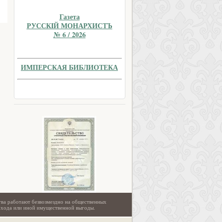
Газета
РУССКIЙ МОНАРХИСТЪ
№ 6 / 2026
ИМПЕРСКАЯ БИБЛИОТЕКА
тва работают безвозмездно на общественных
охода или иной имущественной выгоды.