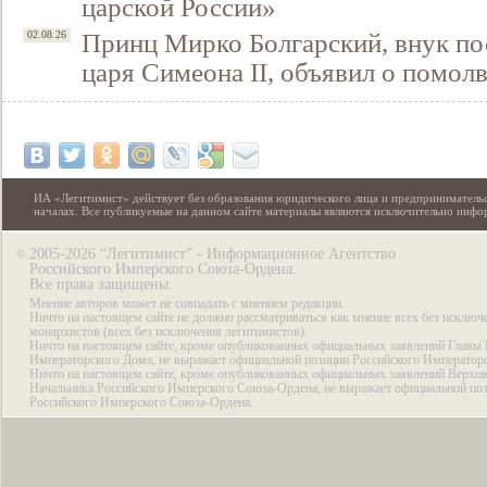
царской России»
Принц Мирко Болгарский, внук по
02.08.26
царя Симеона II, объявил о помол
ИА «Легитимист» действует без образования юридического лица и предпринимательс
началах. Все публикуемые на данном сайте материалы являются исключительно инф
2005-2026 “Легитимист” - Информационное Агентство
©
Российского Имперского Союза-Ордена.
Все права защищены.
Мнение авторов может не совпадать с мнением редакции.
Ничто на настоящем сайте не должно рассматриваться как мнение всех без исключ
монархистов (всех без исключения легитимистов).
Ничто на настоящем сайте, кроме опубликованных официальных заявлений Главы 
Императорского Дома, не выражает официальной позиции Российского Император
Ничто на настоящем сайте, кроме опубликованных официальных заявлений Верхов
Начальника Российского Имперского Союза-Ордена, не выражает официальной по
Российского Имперского Союза-Ордена.