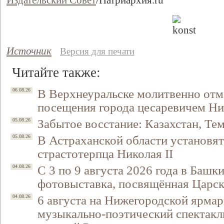
Издательский Совет
/
Патриархия.ru
Источник
Версия для печати
Читайте также:
В Верхнеуральске молитвенно отм
06.08.26
посещения города цесаревичем Н
Забытое восстание: Казахстан, Тем
05.08.26
Свидетельство
В Астраханской области установят
05.08.26
страстотерпца Николая II
С 3 по 9 августа 2026 года в Башк
04.08.26
фотовыставка, посвящённая Царск
6 августа на Нижегородской ярмар
04.08.26
музыкально-поэтический спектакл