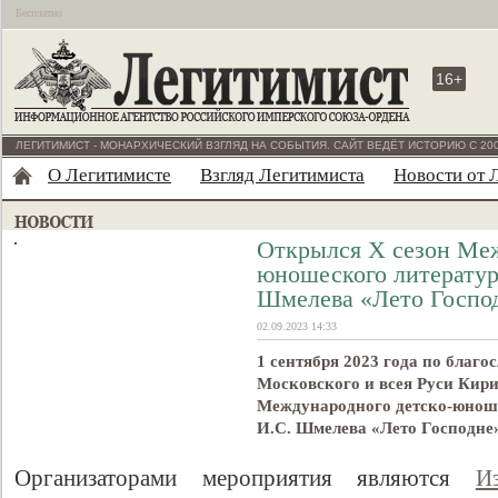
Бесплатно
16+
ЛЕГИТИМИСТ - МОНАРХИЧЕСКИЙ ВЗГЛЯД НА СОБЫТИЯ. САЙТ ВЕДЁТ ИСТОРИЮ С 200
О Легитимисте
Взгляд Легитимиста
Новости от 
Открылся X сезон Меж
юношеского литератур
Шмелева «Лето Госпо
02.09.2023 14:33
1 сентября 2023 года по благ
Московского и всея Руси Кири
Международного детско-юноше
И.С. Шмелева «Лето Господне
Организаторами мероприятия являются
И