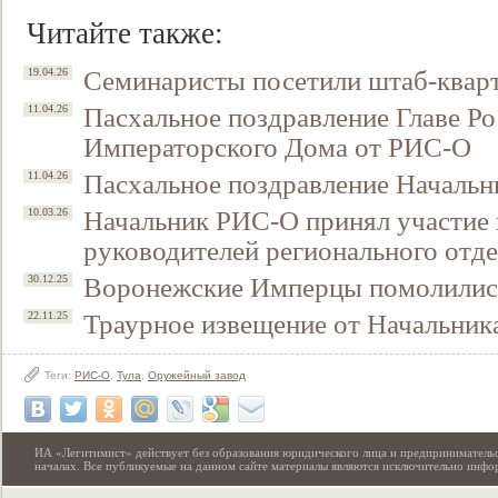
Читайте также:
Семинаристы посетили штаб-квар
19.04.26
Пасхальное поздравление Главе Ро
11.04.26
Императорского Дома от РИС-О
Пасхальное поздравление Началь
11.04.26
Начальник РИС-О принял участие 
10.03.26
руководителей регионального от
Свидетельство
Воронежские Имперцы помолились
30.12.25
Траурное извещение от Начальни
22.11.25
Теги:
РИС-О
,
Тула
,
Оружейный завод
ИА «Легитимист» действует без образования юридического лица и предпринимательс
началах. Все публикуемые на данном сайте материалы являются исключительно инф