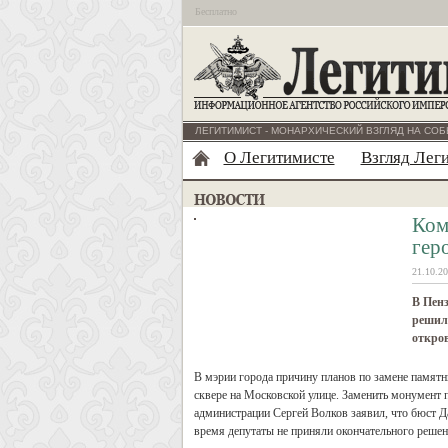
Бесплатно
ЛЕГИТИМИСТ - МОНАРХИЧЕСКИЙ ВЗГЛЯД НА СОБ
О Легитимисте
Взгляд Лег
Ком
гер
21.10.20
В Пенз
решили
откров
В мэрии города причину планов по замене памятн
сквере на Московской улице. Заменить монумент
администрации Сергей Волков заявил, что бюст Д
время депутаты не приняли окончательного решен