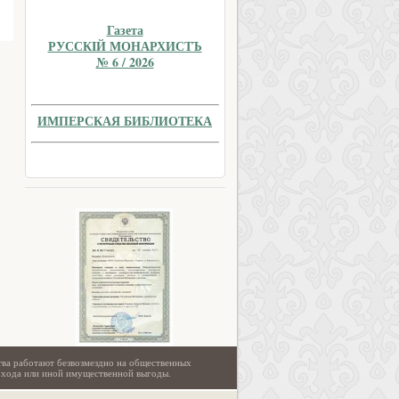
Газета
РУССКIЙ МОНАРХИСТЪ
№ 6 / 2026
ИМПЕРСКАЯ БИБЛИОТЕКА
тва работают безвозмездно на общественных
охода или иной имущественной выгоды.