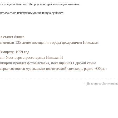
тся у здания бывшего Дворца культуры железнодорожников.
казала свою неисправимую циничную сущность.
ия станет ближе
отметили 135-летие посещения города цесаревичем Николаем
Темиртау, 1959 год
вят бюст царя страстотерпца Николая II
Башкирии пройдёт фотовыставка, посвящённая Царской семье.
марке состоится музыкально-поэтический спектакль радио «Образ»
→
Новости от Легитимист