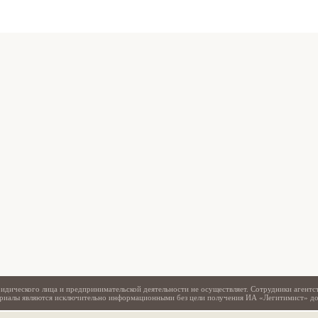
Свидетельство
идического лица и предпринимательской деятельности не осуществляет. Сотрудники агентс
териалы являются исключительно информационными без цели получения ИА «Легитимист» д