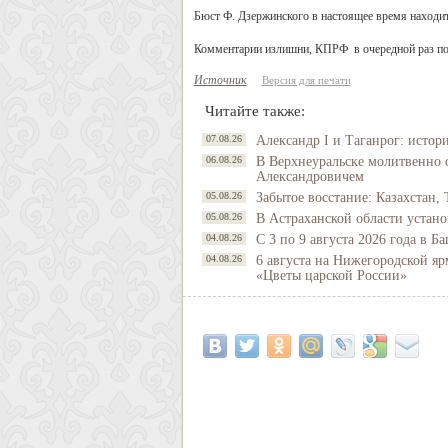
Бюст Ф. Дзержинского в настоящее время находи
Комментарии излишни, КПРФ в очередной раз по
Источник
Версия для печати
Читайте также:
07.08.26
Александр I и Таганрог: истор
06.08.26
В Верхнеуральске молитвенно 
Александровичем
05.08.26
Забытое восстание: Казахстан, 
05.08.26
В Астраханской области устано
04.08.26
С 3 по 9 августа 2026 года в 
04.08.26
6 августа на Нижегородской яр
«Цветы царской России»