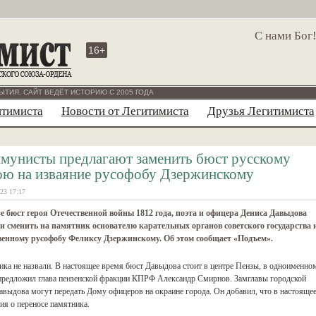
С нами Бог
16+
ЫТИЯ. САЙТ ВЕДЁТ ИСТОРИЮ С 2005 ГОДА
итимиста
Новости от Легитимиста
Друзья Легитимиста
мунисты предлагают заменить бюст русскому
ою на изваяние русофобу Дзержинскому
23 17:17
е бюст героя Отечественной войны 1812 года, поэта и офицера Дениса Давыдова
 сменить на памятник основателю карательных органов советского государства 
енному русофобу Феликсу Дзержинскому. Об этом сообщает «Подъем».
ика не назвали. В настоящее время бюст Давыдова стоит в центре Пензы, в одноименно
 предложил глава пензенской фракции КПРФ Александр Смирнов. Замглавы городской
авыдова могут передать Дому офицеров на окраине города. Он добавил, что в настояще
ия о переносе памятника.