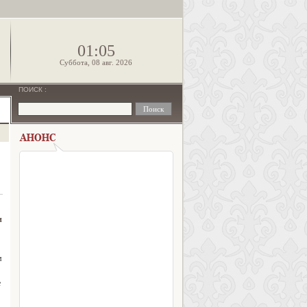
!
01:05
Суббота, 08 авг. 2026
ПОИСК
:
и
м
е