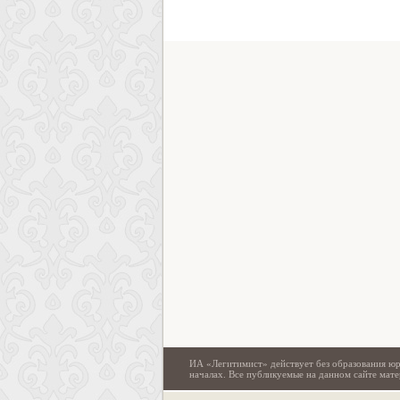
ИА «Легитимист» действует без образования юр
началах. Все публикуемые на данном сайте ма