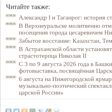
Читайте также:
Александр I и Таганрог: история с
07.08.26
В Верхнеуральске молитвенно отм
06.08.26
посещения города цесаревичем Н
Забытое восстание: Казахстан, Тем
05.08.26
В Астраханской области установят
05.08.26
страстотерпца Николая II
Свидетельство
С 3 по 9 августа 2026 года в Башк
04.08.26
фотовыставка, посвящённая Царск
6 августа на Нижегородской ярмар
04.08.26
музыкально-поэтический спектакл
царской России»