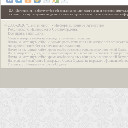
ИА «Легитимист» действует без образования юридического лица и предпринимательс
началах. Все публикуемые на данном сайте материалы являются исключительно инф
2005-2026 “Легитимист” - Информационное Агентство
©
Российского Имперского Союза-Ордена.
Все права защищены.
Мнение авторов может не совпадать с мнением редакции.
Ничто на настоящем сайте не должно рассматриваться как мнение всех без исключ
монархистов (всех без исключения легитимистов).
Ничто на настоящем сайте, кроме опубликованных официальных заявлений Главы 
Императорского Дома, не выражает официальной позиции Российского Император
Ничто на настоящем сайте, кроме опубликованных официальных заявлений Верхов
Начальника Российского Имперского Союза-Ордена, не выражает официальной по
Российского Имперского Союза-Ордена.