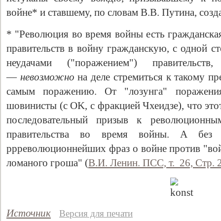
войне* и ставшему, по словам В.В. Путина, соз
* "Революция во время войны есть гражданска
пра­вительств в войну гражданскую, с одной с
неудачами ("поражением") правительс
—
невозможно
на деле стре­миться к такому п
самым поражению. От "лозунга" поражени
шовинисты (с OK, с фракцией Чхеидзе), что это
последовательный призыв к революци­онны
правительства во время войны. А без 
ррреволюционнейших фраз о войне против "войны
ломаного гроша" (
В.И. Ленин. ПСС, т. 26, Стр. 
Источник
Версия для печати