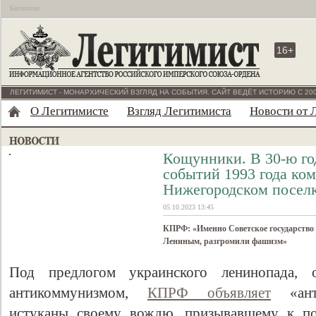
Бесплатно
16+
ЛЕГИТИМИСТ - МОНАРХИЧЕСКИЙ ВЗГЛЯД НА СОБЫТИЯ. САЙТ ВЕДЁТ ИСТОРИЮ С 200
О Легитимисте
Взгляд Легитимиста
Новости от 
Кощунники. В 30-ю го
событий 1993 года ко
Нижегородском поселк
05.10.2023 13:45
КПРФ: «Именно Советское государство
Лениным, разгромили фашизм»
Под предлогом украинского ленинопада, 
антикоммунизмом,
КПРФ объявляет
«анти
истуканы своему вождю, призывавшему к п