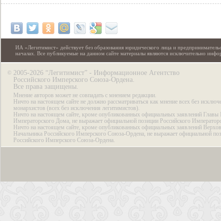
ИА «Легитимист» действует без образования юридического лица и предпринимательс
началах. Все публикуемые на данном сайте материалы являются исключительно инф
2005-2026 “Легитимист” - Информационное Агентство
©
Российского Имперского Союза-Ордена.
Все права защищены.
Мнение авторов может не совпадать с мнением редакции.
Ничто на настоящем сайте не должно рассматриваться как мнение всех без исключ
монархистов (всех без исключения легитимистов).
Ничто на настоящем сайте, кроме опубликованных официальных заявлений Главы 
Императорского Дома, не выражает официальной позиции Российского Император
Ничто на настоящем сайте, кроме опубликованных официальных заявлений Верхов
Начальника Российского Имперского Союза-Ордена, не выражает официальной по
Российского Имперского Союза-Ордена.