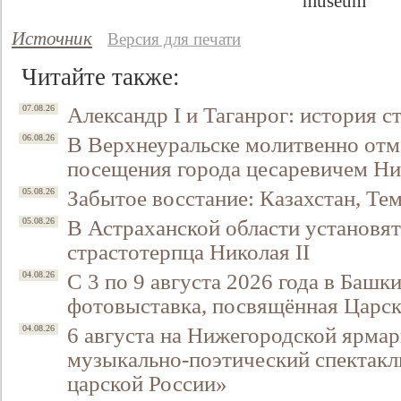
Источник
Версия для печати
Читайте также:
Александр I и Таганрог: история с
07.08.26
В Верхнеуральске молитвенно отм
06.08.26
посещения города цесаревичем Н
Забытое восстание: Казахстан, Тем
05.08.26
В Астраханской области установят
05.08.26
страстотерпца Николая II
С 3 по 9 августа 2026 года в Башк
04.08.26
фотовыставка, посвящённая Царск
6 августа на Нижегородской ярмар
04.08.26
музыкально-поэтический спектакл
царской России»