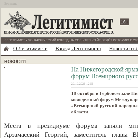
Бесплатно
16+
ЛЕГИТИМИСТ - МОНАРХИЧЕСКИЙ ВЗГЛЯД НА СОБЫТИЯ. САЙТ ВЕДЁТ ИСТОРИЮ С 200
О Легитимисте
Взгляд Легитимиста
Новости от 
На Нижегородской ярма
форум Всемирного русс
20.10.2023 12:53
18 октября в Гербовом зале Н
молодежный форум Междунаро
«Всемирный русский народны
области.
Места в президиуме форума заняли мит
Арзамасский Георгий, заместитель главы 