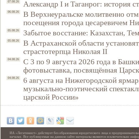
Александр I и Таганрог: история с
07.08.26
В Верхнеуральске молитвенно отм
06.08.26
посещения города цесаревичем Н
Забытое восстание: Казахстан, Тем
05.08.26
В Астраханской области установят
05.08.26
страстотерпца Николая II
С 3 по 9 августа 2026 года в Башк
04.08.26
фотовыставка, посвящённая Царск
6 августа на Нижегородской ярмар
04.08.26
музыкально-поэтический спектакл
царской России»
ИА «Легитимист» действует без образования юридического лица и предпринимательс
началах. Все публикуемые на данном сайте материалы являются исключительно инф