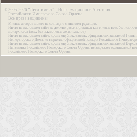
2005-2026 “Легитимист” - Информационное Агентство
©
Российского Имперского Союза-Ордена.
Все права защищены.
Мнение авторов может не совпадать с мнением редакции.
Ничто на настоящем сайте не должно рассматриваться как мнение всех без исключ
монархистов (всех без исключения легитимистов).
Ничто на настоящем сайте, кроме опубликованных официальных заявлений Главы 
Императорского Дома, не выражает официальной позиции Российского Император
Ничто на настоящем сайте, кроме опубликованных официальных заявлений Верхов
Начальника Российского Имперского Союза-Ордена, не выражает официальной по
Российского Имперского Союза-Ордена.