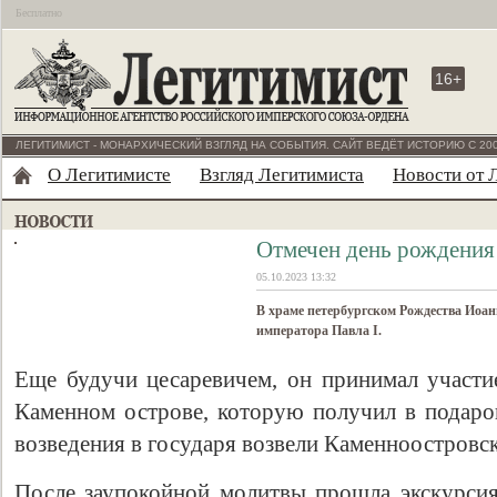
Бесплатно
16+
ЛЕГИТИМИСТ - МОНАРХИЧЕСКИЙ ВЗГЛЯД НА СОБЫТИЯ. САЙТ ВЕДЁТ ИСТОРИЮ С 200
О Легитимисте
Взгляд Легитимиста
Новости от 
Oтмечен день рождения 
05.10.2023 13:32
В храме петербургском Рождества Иоан
императора Павла I.
Еще будучи цесаревичем, он принимал участие
Каменном острове, которую получил в подарок
возведения в государя возвели Каменноостровс
После заупокойной молитвы прошла экскурсия