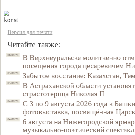
Версия для печати
Читайте также:
В Верхнеуральске молитвенно отм
06.08.26
посещения города цесаревичем Н
Свидетельство
Забытое восстание: Казахстан, Тем
05.08.26
В Астраханской области установят
05.08.26
страстотерпца Николая II
С 3 по 9 августа 2026 года в Башк
04.08.26
фотовыставка, посвящённая Царск
6 августа на Нижегородской ярмар
04.08.26
музыкально-поэтический спектакл