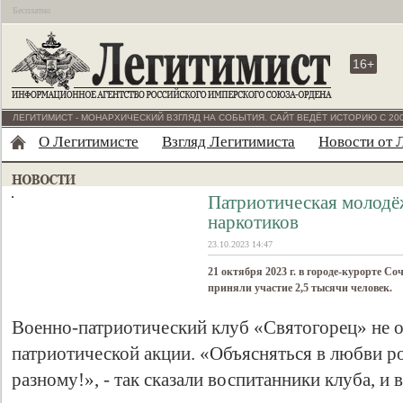
Бесплатно
16+
ЛЕГИТИМИСТ - МОНАРХИЧЕСКИЙ ВЗГЛЯД НА СОБЫТИЯ. САЙТ ВЕДЁТ ИСТОРИЮ С 200
О Легитимисте
Взгляд Легитимиста
Новости от 
Патриотическая молодёж
наркотиков
23.10.2023 14:47
21 октября 2023 г. в городе-курорте С
приняли участие 2,5 тысячи человек.
Военно-патриотический клуб «Святогорец» не ос
патриотической акции. «Объясняться в любви р
разному!
», - так сказали воспитанники клуба, и