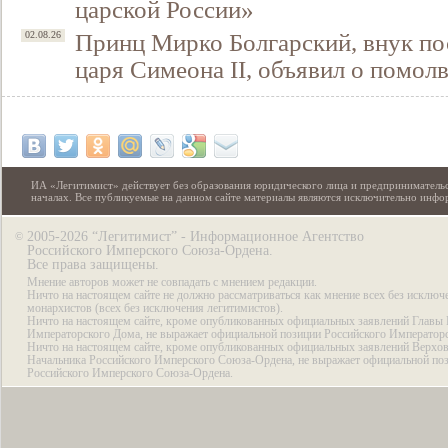
царской России»
Принц Мирко Болгарский, внук по
02.08.26
царя Симеона II, объявил о помол
ИА «Легитимист» действует без образования юридического лица и предпринимательс
началах. Все публикуемые на данном сайте материалы являются исключительно инф
2005-2026 “Легитимист” - Информационное Агентство
©
Российского Имперского Союза-Ордена.
Все права защищены.
Мнение авторов может не совпадать с мнением редакции.
Ничто на настоящем сайте не должно рассматриваться как мнение всех без исключ
монархистов (всех без исключения легитимистов).
Ничто на настоящем сайте, кроме опубликованных официальных заявлений Главы 
Императорского Дома, не выражает официальной позиции Российского Император
Ничто на настоящем сайте, кроме опубликованных официальных заявлений Верхов
Начальника Российского Имперского Союза-Ордена, не выражает официальной по
Российского Имперского Союза-Ордена.