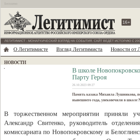
Бесплатно
16+
ЛЕГИТИМИСТ - МОНАРХИЧЕСКИЙ ВЗГЛЯД НА СОБЫТИЯ. САЙТ ВЕДЁТ ИСТОРИЮ С 200
О Легитимисте
Взгляд Легитимиста
Новости от 
В школе Новопокровско
Парту Героя
26.10.2023 09:27
Память казака Михаила Лушникова, по
нынешнего года, увековечили в школе 
В торжественном мероприятии приняли уча
Александр Свитенко, руководитель отделени
комиссариата по Новопокровскому и Белоглин