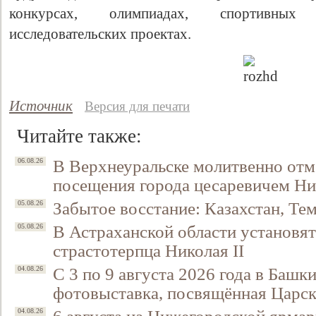
конкурсах, олимпиадах, спортивных 
исследовательских проектах.
Источник
Версия для печати
Читайте также:
В Верхнеуральске молитвенно отм
06.08.26
Свидетельство
посещения города цесаревичем Н
Забытое восстание: Казахстан, Тем
05.08.26
В Астраханской области установят
05.08.26
страстотерпца Николая II
С 3 по 9 августа 2026 года в Башк
04.08.26
фотовыставка, посвящённая Царск
04.08.26