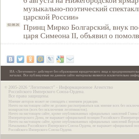
6 августа на Нижегородской ярмар
музыкально-поэтический спектакл
царской России»
Принц Мирко Болгарский, внук по
02.08.26
царя Симеона II, объявил о помол
ИА «Легитимист» действует без образования юридического лица и предпринимательс
началах. Все публикуемые на данном сайте материалы являются исключительно инф
2005-2026 “Легитимист” - Информационное Агентство
©
Российского Имперского Союза-Ордена.
Все права защищены.
Мнение авторов может не совпадать с мнением редакции.
Ничто на настоящем сайте не должно рассматриваться как мнение всех без исключ
монархистов (всех без исключения легитимистов).
Ничто на настоящем сайте, кроме опубликованных официальных заявлений Главы 
Императорского Дома, не выражает официальной позиции Российского Император
Ничто на настоящем сайте, кроме опубликованных официальных заявлений Верхов
Начальника Российского Имперского Союза-Ордена, не выражает официальной по
Российского Имперского Союза-Ордена.