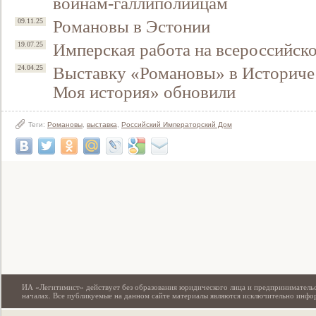
воинам-галлиполийцам
Романовы в Эстонии
09.11.25
Имперская работа на всероссийск
19.07.25
Выставку «Романовы» в Историчес
24.04.25
Моя история» обновили
Теги:
Романовы
,
выставка
,
Российский Императорский Дом
Свидетельство
ИА «Легитимист» действует без образования юридического лица и предпринимательс
началах. Все публикуемые на данном сайте материалы являются исключительно инф