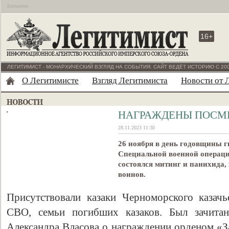
Бесплатно
16+
ЛЕГИТИМИСТ - МОНАРХИЧЕСКИЙ ВЗГЛЯД НА СОБЫТИЯ. САЙТ ВЕДЁТ ИСТОРИЮ С 200
О Легитимисте
Взгляд Легитимиста
Новости от 
НАГРАЖДЕНЫ ПОСМ
28.11.2023 11:30
26 ноября в день годовщины г
Специальной военной операции
состоялся митинг и панихида,
воинов.
Присутствовали казаки Черноморского казачье
СВО, семьи погибших казаков. Был зачитан
Александра Власова о награждении орденом «За