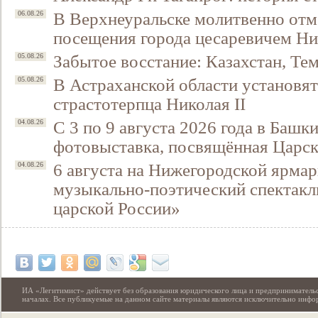
В Верхнеуральске молитвенно отм
06.08.26
посещения города цесаревичем Н
Забытое восстание: Казахстан, Тем
05.08.26
В Астраханской области установят
05.08.26
страстотерпца Николая II
С 3 по 9 августа 2026 года в Башк
04.08.26
фотовыставка, посвящённая Царск
6 августа на Нижегородской ярмар
04.08.26
Свидетельство
музыкально-поэтический спектакл
царской России»
ИА «Легитимист» действует без образования юридического лица и предпринимательс
началах. Все публикуемые на данном сайте материалы являются исключительно инф