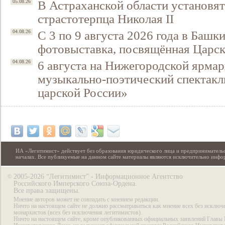
В Астраханской области установят
05.08.26
страстотерпца Николая II
С 3 по 9 августа 2026 года в Башк
04.08.26
фотовыставка, посвящённая Царск
6 августа на Нижегородской ярмар
04.08.26
музыкально-поэтический спектакл
царской России»
ИА «Легитимист» действует без образования юридического лица и предпринимательс
началах. Все публикуемые на данном сайте материалы являются исключительно инф
2005-2026 “Легитимист” - Информационное Агентство
©
Российского Имперского Союза-Ордена.
Все права защищены.
Мнение авторов может не совпадать с мнением редакции.
Ничто на настоящем сайте не должно рассматриваться как мнение всех без исключ
монархистов (всех без исключения легитимистов).
Ничто на настоящем сайте, кроме опубликованных официальных заявлений Главы 