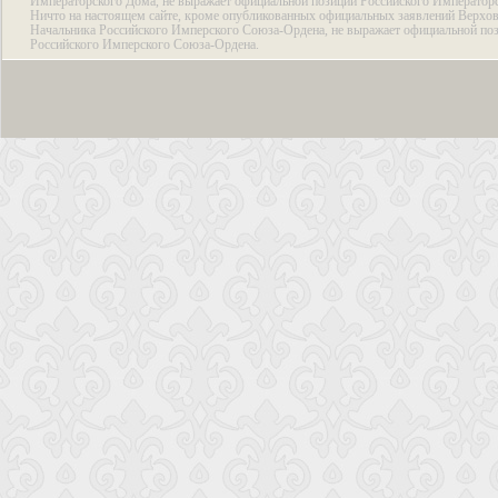
Императорского Дома, не выражает официальной позиции Российского Император
Ничто на настоящем сайте, кроме опубликованных официальных заявлений Верхов
Начальника Российского Имперского Союза-Ордена, не выражает официальной по
Российского Имперского Союза-Ордена.