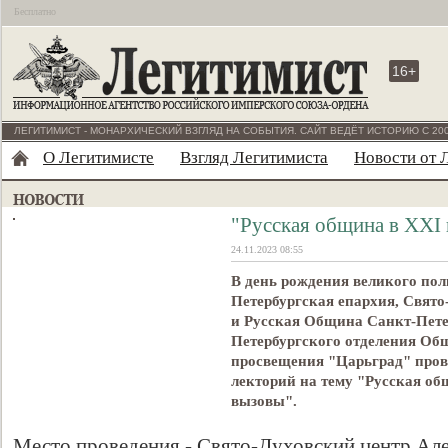
Бесплатно
16+
ЛЕГИТИМИСТ - МОНАРХИЧЕСКИЙ ВЗГЛЯД НА СОБЫТИЯ. САЙТ ВЕДЁТ ИСТОРИЮ С 200
О Легитимисте
Взгляд Легитимиста
Новости от 
"Русская община в XXI 
24.11.2023 08:55
В день рождения великого пол
Петербургская епархия, Свят
и Русская Община Санкт-Пете
Петербургского отделения Общ
просвещения "Царьград" пров
лекторий на тему "Русская об
вызовы".
Место проведения - Свято-Духовский центр Але