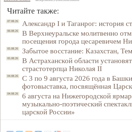
Читайте также:
Александр I и Таганрог: история с
07.08.26
В Верхнеуральске молитвенно отм
06.08.26
посещения города цесаревичем Н
Забытое восстание: Казахстан, Тем
05.08.26
В Астраханской области установят
05.08.26
страстотерпца Николая II
С 3 по 9 августа 2026 года в Башк
04.08.26
фотовыставка, посвящённая Царск
6 августа на Нижегородской ярмар
04.08.26
музыкально-поэтический спектакл
царской России»