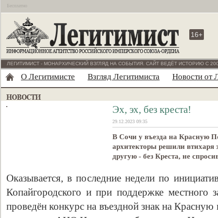
Бесплатно
16+
ЛЕГИТИМИСТ - МОНАРХИЧЕСКИЙ ВЗГЛЯД НА СОБЫТИЯ. САЙТ ВЕДЁТ ИСТОРИЮ С 200
О Легитимисте
Взгляд Легитимиста
Новости от 
Эх, эх, без креста!
29.12.2023 09:35
В Сочи у въезда на Красную П
архитекторы решили втихаря з
другую - без Креста, не спрос
Оказывается, в последние недели по инициати
Копайгородского и при поддержке местного
проведён конкурс на въездной знак на Красную