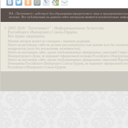
ИА «Легитимист» действует без образования юридического лица и предпринимательс
началах. Все публикуемые на данном сайте материалы являются исключительно инф
2005-2026 “Легитимист” - Информационное Агентство
©
Российского Имперского Союза-Ордена.
Все права защищены.
Мнение авторов может не совпадать с мнением редакции.
Ничто на настоящем сайте не должно рассматриваться как мнение всех без исключ
монархистов (всех без исключения легитимистов).
Ничто на настоящем сайте, кроме опубликованных официальных заявлений Главы 
Императорского Дома, не выражает официальной позиции Российского Император
Ничто на настоящем сайте, кроме опубликованных официальных заявлений Верхов
Начальника Российского Имперского Союза-Ордена, не выражает официальной по
Российского Имперского Союза-Ордена.