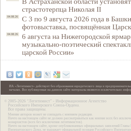
В Астраханской области установят
страстотерпца Николая II
С 3 по 9 августа 2026 года в Башк
04.08.26
фотовыставка, посвящённая Царск
6 августа на Нижегородской ярмар
04.08.26
музыкально-поэтический спектакл
царской России»
ИА «Легитимист» действует без образования юридического лица и предпринимательс
началах. Все публикуемые на данном сайте материалы являются исключительно инф
2005-2026 “Легитимист” - Информационное Агентство
©
Российского Имперского Союза-Ордена.
Все права защищены.
Мнение авторов может не совпадать с мнением редакции.
Ничто на настоящем сайте не должно рассматриваться как мнение всех без исключ
монархистов (всех без исключения легитимистов).
Ничто на настоящем сайте, кроме опубликованных официальных заявлений Главы 
Императорского Дома, не выражает официальной позиции Российского Император