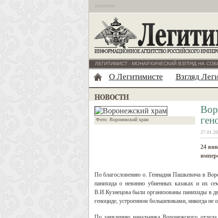
Бесплатно
ЛЕГИТИМИСТ - МОНАРХИЧЕСКИЙ ВЗГЛЯД НА СОБ
О Легитимисте
Взгляд Лег
Вор
ген
Фото: Воронежский храм
27.01.20
24 янв
имперс
По благословению о. Геннадия Пашкевича в Вор
панихида о невинно убиенных казаках и их се
В.И.Кузнецова были организованы панихиды в д
геноциде, устроенном большевиками, никогда не ос
По заявлению начальника Воронежского отдел