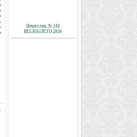
е
и
е
,
Циркуляр № 142
ю
ВЕСНА/ЛЕТО 2026
и
»
а