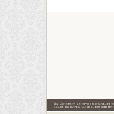
ИА «Легитимист» действует без образования юр
началах. Все публикуемые на данном сайте ма