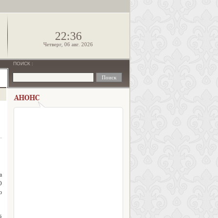
!
22:36
Четверг, 06 авг. 2026
ПОИСК
:
а
О
о
й