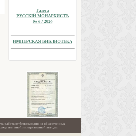
Газета
РУССКIЙ МОНАРХИСТЪ
№ 6 / 2026
ИМПЕРСКАЯ БИБЛИОТЕКА
тва работают безвозмездно на общественных
охода или иной имущественной выгоды.