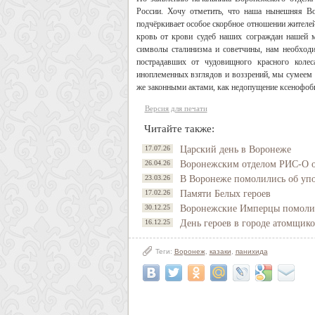
России. Хочу отметить, что наша нынешняя Во
подчёркивает особое скорбное отношении жителей
кровь от крови судеб наших сограждан нашей 
символы сталинизма и советчины, нам необхо
пострадавших от чудовищного красного колес
иноплеменных взглядов и воззрений, мы сумеем 
же законными актами, как недопущение ксенофоб
Версия для печати
Читайте также:
17.07.26
Царский день в Воронеже
26.04.26
Воронежским отделом РИС-О ор
23.03.26
В Воронеже помолились об упо
17.02.26
Памяти Белых героев
30.12.25
Воронежские Имперцы помолил
16.12.25
День героев в городе атомщико
Теги:
Воронеж
,
казаки
,
панихида