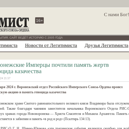
С нами Бог
16+
ЫТИЯ. САЙТ ВЕДЁТ ИСТОРИЮ С 2005 ГОДА
итимиста
Новости от Легитимиста
Друзья Легитимиста
онежские Имперцы почтили память жертв
оцида казачества
24 21:57
аря 2024 г. Воронежский отдел Российского Имперского Союза-Ордена провел
кую акцию в память геноцида казачества
онежском храме Святого равноапостольного великого князя Владимира была отслужен
мей. Также благодаря чаяниям заместителя начальника Воронежского Отдела РИС-
вух храмах города Нововоронежа — Христа Спасителя и Михаила Архангела. Память 
танется в забвении и память «в род и род» (Псалтирь 134:13).
а РИС-О Г. Н. Шимко-Юшкова «эти трагические события являются скорбью для все