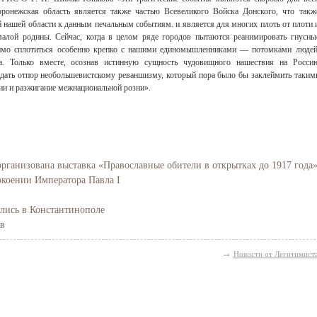
ронежская область является также частью Всевеликого Войска Донского, что такж
 нашей области к данным печальным событиям. и является для многих плоть от плоти 
малой родины. Сейчас, когда в целом ряде городов пытаются реанимировать гнусны
димо сплотиться особенно крепко с нашими единомышленниками — потомками людей
а. Только вместе, осознав истинную сущность чудовищного нашествия на Росси
дать отпор необольшевистскому реваншизму, который пора было бы заклеймить таким
ии и разжигание межнациональной розни».
ганизована выставка «Православные обители в открытках до 1917 года
коении Императора Павла I
ись в Константинополе
в
→
Новости от Легитимист