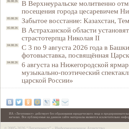
В Верхнеуральске молитвенно отм
06.08.26
посещения города цесаревичем Н
Забытое восстание: Казахстан, Тем
05.08.26
В Астраханской области установят
05.08.26
страстотерпца Николая II
С 3 по 9 августа 2026 года в Башк
04.08.26
фотовыставка, посвящённая Царск
6 августа на Нижегородской ярмар
04.08.26
музыкально-поэтический спектакл
царской России»
ИА «Легитимист» действует без образования юридического лица и предпринимательс
началах. Все публикуемые на данном сайте материалы являются исключительно инф
2005-2026 “Легитимист” - Информационное Агентство
©