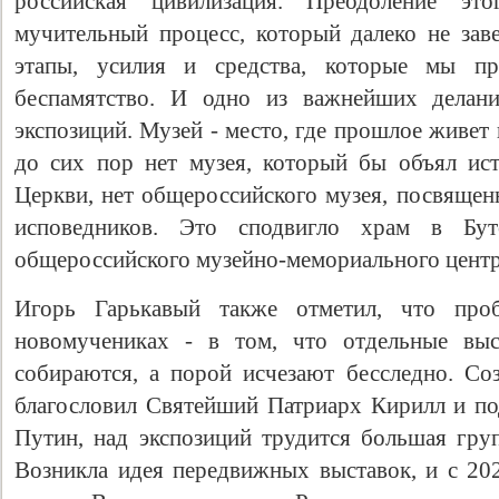
российская цивилизация. Преодоление э
мучительный процесс, который далеко не зав
этапы, усилия и средства, которые мы пр
беспамятство. И одно из важнейших делани
экспозиций. Музей - место, где прошлое живет
до сих пор нет музея, который бы объял ис
Церкви, нет общероссийского музея, посвящен
исповедников. Это сподвигло храм в Бут
общероссийского музейно-мемориального центра
Игорь Гарькавый также отметил, что про
новомучениках - в том, что отдельные выс
собираются, а порой исчезают бесследно. Со
благословил Святейший Патриарх Кирилл и п
Путин, над экспозиций трудится большая груп
Возникла идея передвижных выставок, и с 20