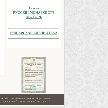
Газета
РУССКIЙ МОНАРХИСТЪ
№ 6 / 2026
ИМПЕРСКАЯ БИБЛИОТЕКА
а
тва работают безвозмездно на общественных
охода или иной имущественной выгоды.