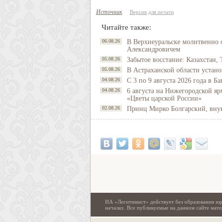
Источник
Версия для печати
Читайте также:
06.08.26
В Верхнеуральске молитвенно 
Александровичем
05.08.26
Забытое восстание: Казахстан, 
05.08.26
В Астраханской области устано
04.08.26
С 3 по 9 августа 2026 года в 
04.08.26
6 августа на Нижегородской яр
«Цветы царской России»
02.08.26
Принц Мирко Болгарский, внук 
ИА «Легитимист» действует без образования юр
началах. Все публикуемые на данном сайте ма