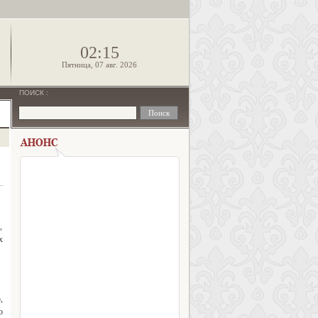
!
02:15
Пятница, 07 авг. 2026
ПОИСК
:
,
х
,
о