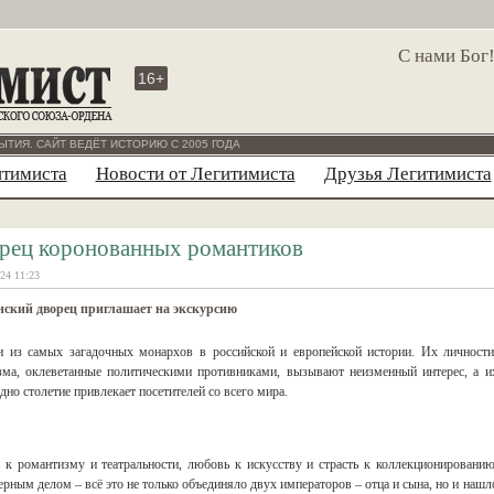
С нами Бог
16+
ЫТИЯ. САЙТ ВЕДЁТ ИСТОРИЮ С 2005 ГОДА
итимиста
Новости от Легитимиста
Друзья Легитимиста
рец коронованных романтиков
24 11:23
нский дворец приглашает на экскурсию
и из самых загадочных монархов в российской и европейской истории. Их личности
зма, оклеветанные политическими противниками, вызывают неизменный интерес, а и
дно столетие привлекает посетителей со всего мира.
 к романтизму и театральности, любовь к искусству и страсть к коллекционированию
рным делом – всё это не только объединяло двух императоров – отца и сына, но и нашл