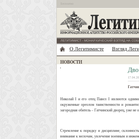
Бесплатно
ЛЕГИТИМИСТ - МОНАРХИЧЕСКИЙ ВЗГЛЯД НА СОБ
О Легитимисте
Взгляд Лег
Дво
17.04.20
Гатчи
Николай I и его отец Павел I являются одним
окруженные ореолом таинственности и романти
загородная обитель – Гатчинский дворец, уже не о
Стремление к порядку и дисциплине, склонность
внимание к мелочам, увлечение военным и инжене