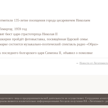
отметили 135-летие посещения города цесаревичем Николаем
Темиртау, 1959 год
вят бюст царя страстотерпца Николая II
Башкирии пройдёт фотовыставка, посвящённая Царской семье.
марке состоится музыкально-поэтический спектакль радио «Образ»
последнего болгарского царя Симеона II, объявил о помолвке
Свидетельство
→
Новости от Легитимист
идического лица и предпринимательской деятельности не осуществляет. Сотрудники агентс
териалы являются исключительно информационными без цели получения ИА «Легитимист» д