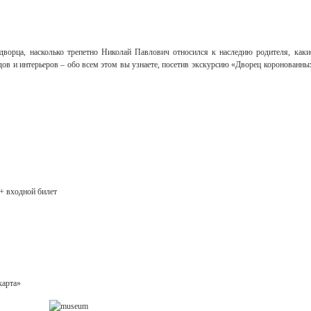
ворца, насколько трепетно Николай Павлович относился к наследию родителя, каки
ов и интерьеров – обо всем этом вы узнаете, посетив экскурсию «Дворец коронованны
+ входной билет
карта»