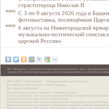
страстотерпца Николая II
С 3 по 9 августа 2026 года в Башк
04.08.26
фотовыставка, посвящённая Царск
6 августа на Нижегородской ярмар
04.08.26
музыкально-поэтический спектакл
царской России»
ИА «Легитимист» действует без образования юридического лица и предпринимательс
началах. Все публикуемые на данном сайте материалы являются исключительно инф
2005-2026 “Легитимист” - Информационное Агентство
©
Российского Имперского Союза-Ордена.
Все права защищены.
Мнение авторов может не совпадать с мнением редакции.
Ничто на настоящем сайте не должно рассматриваться как мнение всех без исключ
монархистов (всех без исключения легитимистов).
Ничто на настоящем сайте, кроме опубликованных официальных заявлений Главы 
Императорского Дома, не выражает официальной позиции Российского Император
Ничто на настоящем сайте, кроме опубликованных официальных заявлений Верхов