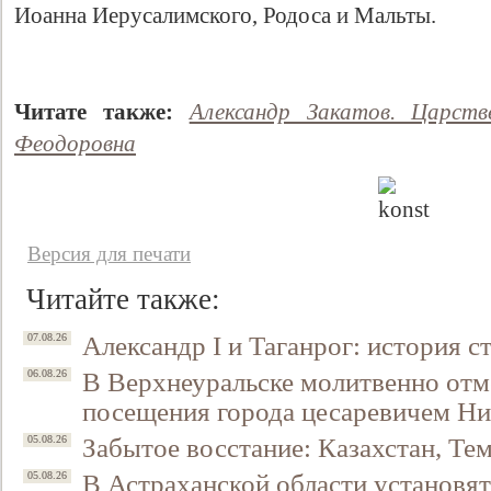
Иоанна Иерусалимского, Родоса и Мальты.
Читате также:
Александр Закатов. Царст
Феодоровна
Версия для печати
Читайте также:
Александр I и Таганрог: история с
07.08.26
В Верхнеуральске молитвенно отм
06.08.26
посещения города цесаревичем Н
Забытое восстание: Казахстан, Тем
05.08.26
В Астраханской области установят
05.08.26