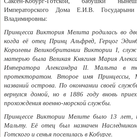
Саксен-Кобург-Готской, бабушки ныне
Императорского Дома Е.И.В. Государын
Владимировны:
Принцесса Виктория Мелита родилась во дв
когда её отец Принц Альфред, Герцог Эдинб
Королевы Великобритании Виктории I, служ
матерью была Великая Княгиня Мария Алекса
Императора Александра II. Мальта в т
протекторатом. Второе имя Принцессы, М
названий острова. По окончании своей служ
вернулся домой, но в 1886 году вновь прие
прохождения военно-морской службы.
Принцессе Виктории Мелите было 13 лет, к
Мальту. Её отец был назначен Наследником
Готского и семья поселилась в Кобурге.