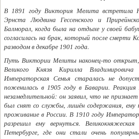
В 1891 году Виктория Мелита встретила На
Эрнста Людвина Гессенского и Прирейнско
Балморал, когда была на отдыхе у своей баб
согласилась на
брак, который после
смерти К
разводом
в декабре 1901 года.
Путь Виктории Мелиты наконец-то открыт
Великого Князя Кирилла Владимировича 
Свидетельство
Императорская Семья старалась не допус
поженилась в 1905 году в Баварии. Реакци
незамедлительной: он заявил, что не признае
был снят со службы, лишён содержания, ему
проживание в России. В 1910 году Император 
разрешил ему вернуться. Великокняжеская
Петербурге, где они стали очень популярны