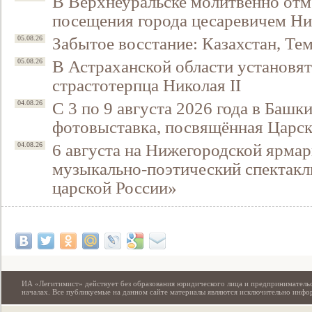
В Верхнеуральске молитвенно отм
посещения города цесаревичем Н
Забытое восстание: Казахстан, Тем
05.08.26
В Астраханской области установят
05.08.26
страстотерпца Николая II
С 3 по 9 августа 2026 года в Башк
04.08.26
фотовыставка, посвящённая Царск
6 августа на Нижегородской ярмар
04.08.26
музыкально-поэтический спектакл
Свидетельство
царской России»
ИА «Легитимист» действует без образования юридического лица и предпринимательс
началах. Все публикуемые на данном сайте материалы являются исключительно инф