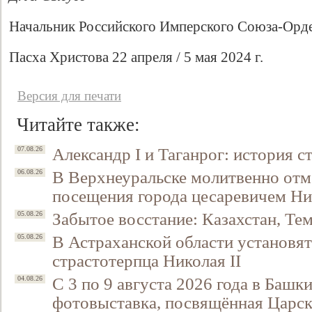
Начальник Российского Имперского Союза-Орд
Пасха Христова 22 апреля / 5 мая 2024 г.
Версия для печати
Читайте также:
Александр I и Таганрог: история с
07.08.26
Свидетельство
В Верхнеуральске молитвенно отм
06.08.26
посещения города цесаревичем Н
Забытое восстание: Казахстан, Тем
05.08.26
В Астраханской области установят
05.08.26
страстотерпца Николая II
С 3 по 9 августа 2026 года в Башк
04.08.26
фотовыставка, посвящённая Царск