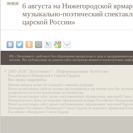
6 августа на Нижегородской ярмар
04.08.26
музыкально-поэтический спектакл
царской России»
ИА «Легитимист» действует без образования юридического лица и предпринимательс
началах. Все публикуемые на данном сайте материалы являются исключительно инф
2005-2026 “Легитимист” - Информационное Агентство
©
Российского Имперского Союза-Ордена.
Все права защищены.
Мнение авторов может не совпадать с мнением редакции.
Ничто на настоящем сайте не должно рассматриваться как мнение всех без исключ
монархистов (всех без исключения легитимистов).
Ничто на настоящем сайте, кроме опубликованных официальных заявлений Главы 
Императорского Дома, не выражает официальной позиции Российского Император
Ничто на настоящем сайте, кроме опубликованных официальных заявлений Верхов
Начальника Российского Имперского Союза-Ордена, не выражает официальной по
Российского Имперского Союза-Ордена.