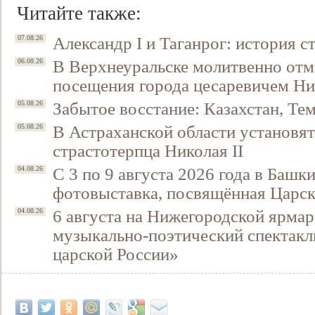
Читайте также:
Александр I и Таганрог: история с
07.08.26
В Верхнеуральске молитвенно отм
06.08.26
посещения города цесаревичем Н
Забытое восстание: Казахстан, Тем
05.08.26
В Астраханской области установят
05.08.26
страстотерпца Николая II
С 3 по 9 августа 2026 года в Башк
04.08.26
фотовыставка, посвящённая Царск
6 августа на Нижегородской ярмар
04.08.26
музыкально-поэтический спектакл
царской России»