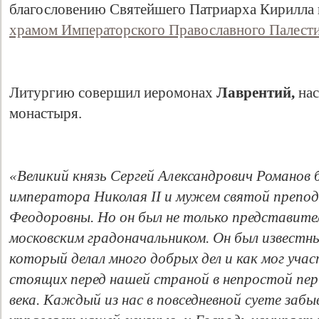
благословению Святейшего Патриарха Кирилла 
храмом Императорского Православного Палест
Литургию совершил иеромонах
Лаврентий,
на
монастыря.
Свидетельство
«Великий князь Сергей Александрович Романов 
императора Николая II и мужем святой препо
Феодоровны. Но он был не только представите
московским градоначальником. Он был извест
который делал много добрых дел и как мог учас
стоящих перед нашей страной в непростой пер
века. Каждый из нас в повседневной суете заб