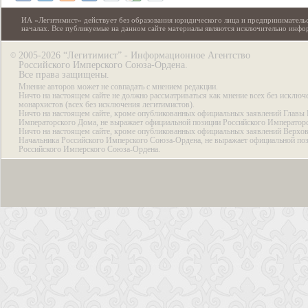
ИА «Легитимист» действует без образования юридического лица и предпринимательс
началах. Все публикуемые на данном сайте материалы являются исключительно инф
2005-2026 “Легитимист” - Информационное Агентство
©
Российского Имперского Союза-Ордена.
Все права защищены.
Мнение авторов может не совпадать с мнением редакции.
Ничто на настоящем сайте не должно рассматриваться как мнение всех без исключ
монархистов (всех без исключения легитимистов).
Ничто на настоящем сайте, кроме опубликованных официальных заявлений Главы 
Императорского Дома, не выражает официальной позиции Российского Император
Ничто на настоящем сайте, кроме опубликованных официальных заявлений Верхов
Начальника Российского Имперского Союза-Ордена, не выражает официальной по
Российского Имперского Союза-Ордена.