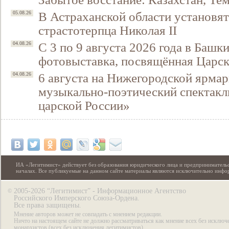
В Астраханской области установят
05.08.26
страстотерпца Николая II
С 3 по 9 августа 2026 года в Башк
04.08.26
фотовыставка, посвящённая Царск
6 августа на Нижегородской ярмар
04.08.26
музыкально-поэтический спектакл
царской России»
ИА «Легитимист» действует без образования юридического лица и предпринимательс
началах. Все публикуемые на данном сайте материалы являются исключительно инф
2005-2026 “Легитимист” - Информационное Агентство
©
Российского Имперского Союза-Ордена.
Все права защищены.
Мнение авторов может не совпадать с мнением редакции.
Ничто на настоящем сайте не должно рассматриваться как мнение всех без исключ
монархистов (всех без исключения легитимистов).