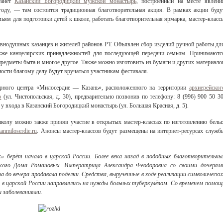
танет
Казанский Богородицкий мужской монастырь
, построенный на месте явлени
оду, — там состоится традиционная благотворительная акция. В рамках акции буду
ям для подготовки детей к школе, работать благотворительная ярмарка, мастер-класс
внодушных казанцев и жителей районов РТ. Объявлен сбор изделий ручной работы дл
также канцелярских принадлежностей для последующей передачи семьям. Принимаютс
 предметы быта и многое другое. Также можно изготовить из бумаги и других материало
ости благому делу будут вручаться участникам фестиваля.
арного центра «Милосердие — Казань», расположенного на территории
архиерейског
о
(ул. Чистопольская, д. 30), предварительно позвонив по телефону: 8 (996) 900 50 30
у входа в Казанский Богородицкий монастырь (ул. Большая Красная, д. 5).
колу можно также приняв участие в открытых мастер-классах по изготовлению белы
zanmiloserdie.ru
. Анонсы мастер-классов будут размещены на интернет-ресурсах служб
» берёт начало в царской России. Более века назад в подобных благотворительны
кого Дома Романовых. Императрица Александра Феодоровна со своими дочерям
а до вечера продавала поделки. Средства, вырученные в ходе реализации символически
в царской России направлялись на нужды больных туберкулёзом. Со временем помощ
 заболеваниями.