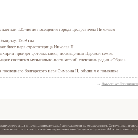
отметили 135-летие посещения города цесаревичем Николаем
Темиртау, 1959 год
вят бюст царя страстотерпца Николая II
Башкирии пройдёт фотовыставка, посвящённая Царской семье.
марке состоится музыкально-поэтический спектакль радио «Образ»
последнего болгарского царя Симеона II, объявил о помолвке
Свидетельство
→
Новости от Легитимист
идического лица и предпринимательской деятельности не осуществляет. Сотрудники агентс
териалы являются исключительно информационными без цели получения ИА «Легитимист» д