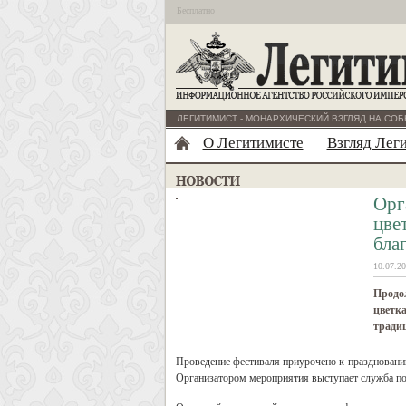
Бесплатно
ЛЕГИТИМИСТ - МОНАРХИЧЕСКИЙ ВЗГЛЯД НА СОБ
О Легитимисте
Взгляд Лег
Орг
цве
бла
10.07.20
Продол
цветка
традиц
Проведение фестиваля приурочено к праздновани
Организатором мероприятия выступает служба 