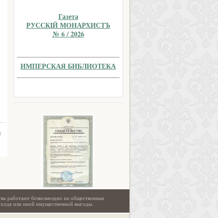
Газета
РУССКIЙ МОНАРХИСТЪ
№ 6 / 2026
ИМПЕРСКАЯ БИБЛИОТЕКА
а
тва работают безвозмездно на общественных
охода или иной имущественной выгоды.