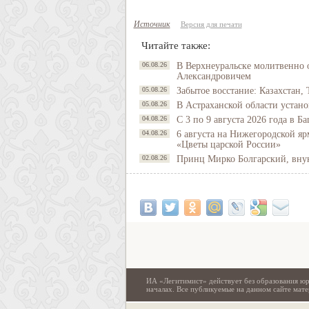
Источник
Версия для печати
Читайте также:
06.08.26
В Верхнеуральске молитвенно 
Александровичем
05.08.26
Забытое восстание: Казахстан, 
05.08.26
В Астраханской области устано
04.08.26
С 3 по 9 августа 2026 года в 
04.08.26
6 августа на Нижегородской яр
«Цветы царской России»
02.08.26
Принц Мирко Болгарский, внук 
ИА «Легитимист» действует без образования юр
началах. Все публикуемые на данном сайте ма