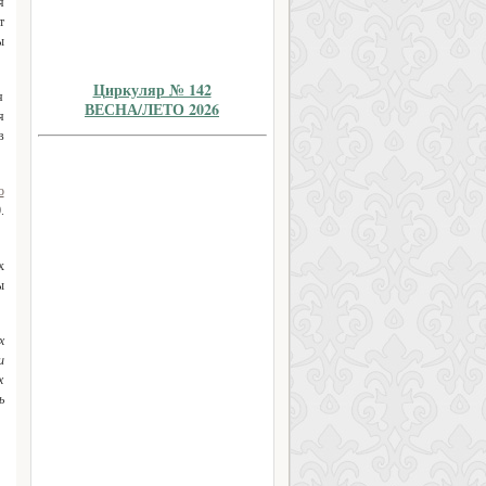
я
т
ы
Циркуляр № 142
я
ВЕСНА/ЛЕТО 2026
я
в
о
.
х
ы
х
и
х
ь