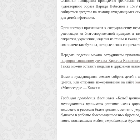
Основной площадкой проведения фестиваля с
чудотворного образа Царицы Небесной в 1579 г
собираться средства на помощь нуждающимся семь
для детей и фотозона.
Организаторы приглашают к сотрудничеству нера
реализации на благотворительной ярмарке, а 
открытки, украшения, изделия из глины и ткани,
символические бутоны, которые в знак сопричастн
Передать поделки можно сотрудникам гуманит
подворья священномученика Кирилла Казанског
Также можно оставить поделки в церковной лавке 
Помочь нуждающимся семьям собрать детей в ш
цветов, или отправив пожертвование на сайте
ka
«Милосердие — Казань».
Традиция проведения фестиваля «Белый цветок
мероприятиях принимали участие члены царс
вышивала и рисовала белые цветы, а затем с утр
бутонов и работы благотворительных буфетов, 
стала оказываться людям, страдающим другими