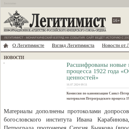
Бесплатно
16+
ЛЕГИТИМИСТ - МОНАРХИЧЕСКИЙ ВЗГЛЯД НА СОБЫТИЯ. САЙТ ВЕДЁТ ИСТОРИЮ С 200
О Легитимисте
Взгляд Легитимиста
Новости от 
Расшифрованы новые 
процесса 1922 года «
ценностей»
16.07.2024 09:51
Комиссия по канонизации Санкт-Пете
материалов Петроградского процесса 1
Материалы дополнены протоколами допросов
богословского института Ивана Карабинова
Петрограда протоиерея Сергия Бычкова (впо