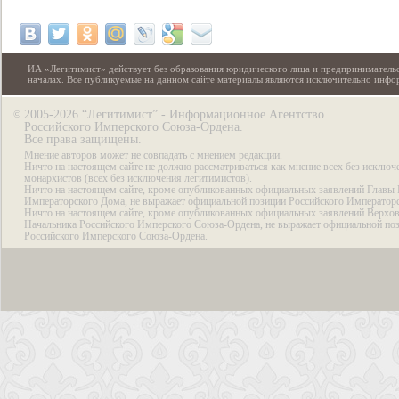
ИА «Легитимист» действует без образования юридического лица и предпринимательс
началах. Все публикуемые на данном сайте материалы являются исключительно инф
2005-2026 “Легитимист” - Информационное Агентство
©
Российского Имперского Союза-Ордена.
Все права защищены.
Мнение авторов может не совпадать с мнением редакции.
Ничто на настоящем сайте не должно рассматриваться как мнение всех без исключ
монархистов (всех без исключения легитимистов).
Ничто на настоящем сайте, кроме опубликованных официальных заявлений Главы 
Императорского Дома, не выражает официальной позиции Российского Император
Ничто на настоящем сайте, кроме опубликованных официальных заявлений Верхов
Начальника Российского Имперского Союза-Ордена, не выражает официальной по
Российского Имперского Союза-Ордена.