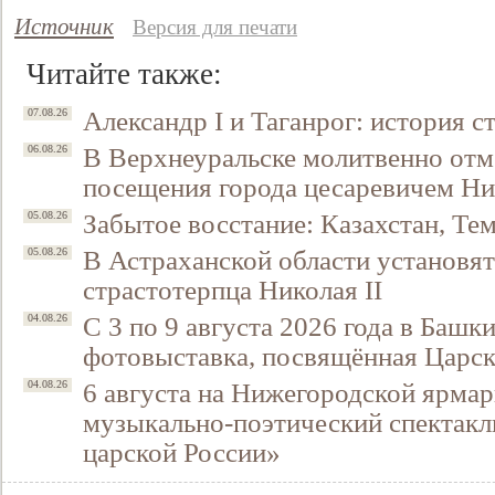
Источник
Версия для печати
Читайте также:
Александр I и Таганрог: история с
07.08.26
В Верхнеуральске молитвенно отм
06.08.26
посещения города цесаревичем Н
Забытое восстание: Казахстан, Тем
05.08.26
В Астраханской области установят
05.08.26
страстотерпца Николая II
С 3 по 9 августа 2026 года в Башк
04.08.26
фотовыставка, посвящённая Царск
6 августа на Нижегородской ярмар
04.08.26
музыкально-поэтический спектакл
царской России»