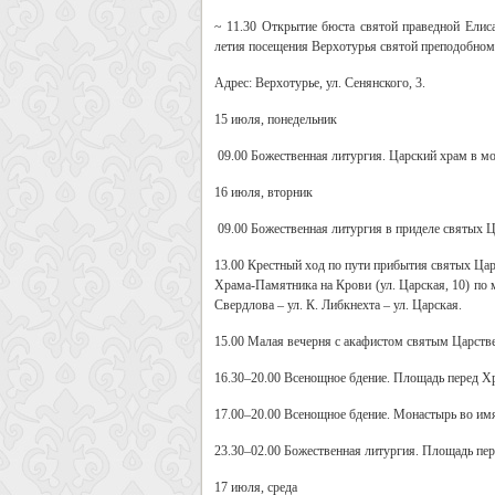
~ 11.30
Открытие бюста святой праведной Елис
летия посещения Верхотурья святой преподобному
Адрес: Верхотурье, ул. Сенянского, 3.
15 июля, понедельник
09.00
Божественная литургия. Царский храм в мо
16 июля, вторник
09.00
Божественная литургия в приделе святых 
13.00
Крестный ход по пути прибытия святых Цар
Храма-Памятника на Крови (ул. Царская, 10) по 
Свердлова – ул. К. Либкнехта – ул. Царская.
15.00
Малая вечерня с акафистом святым Царстве
16.30–20.00
Всенощное бдение. Площадь перед Х
17.00–20.00
Всенощное бдение. Монастырь во имя
23.30–02.00
Божественная литургия. Площадь пе
17 июля, среда