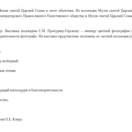
изнь святой Царской Семьи в свете объектива. Из коллекции Музея святой Царско
Императорского Православного Палестинского общества и Музея святой Царской Семь
». Выставка посвящена С.М. Прокудину-Горскому – пионеру цветной фотографии 
деятельности фотографа. На выставке представлены экспонаты из частной коллекции (г
.
д свободный.
кие чтения
диций милосердия и благотворительности
ество,
ени О.Е. Клера