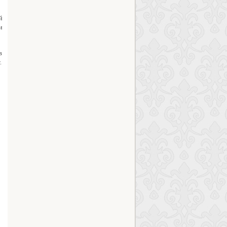
й
и
в
.