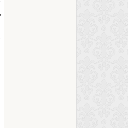
.
т
.