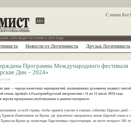
С нами Бог
16+
ЫТИЯ. САЙТ ВЕДЁТ ИСТОРИЮ С 2005 ГОДА
итимиста
Новости от Легитимиста
Друзья Легитимиста
ерждена Программа Международного фестиваля
рские Дни – 2024»
24 12:01
ие дни — череда памятных мероприятий, посвящённых духовному подвигу свято
й семьи, пройдёт в Екатеринбургской митрополии с 11 по 21 июля 2024 года.
я версия программы опубликована в данном материале.
паломников со всей страны, чтобы принять участие в главных событиях Царских дней 
 Храмом-Памятником на Крови, где трагически завершилась жизнь Царской семьи и е
 Храма-на-Крови до монастыря Царственных страстотерпцев, на месте которого 106 ле