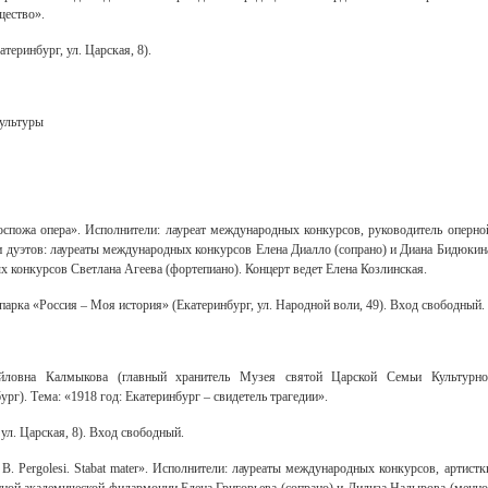
щество».
теринбург, ул. Царская, 8).
ультуры
спожа опера». Исполнители: лауреат международных конкурсов, руководитель оперно
ки дуэтов: лауреаты международных конкурсов Елена Диалло (сопрано) и Диана Бидюкин
х конкурсов Светлана Агеева (фортепиано). Концерт ведет Елена Козлинская.
арка «Россия – Моя история» (Екатеринбург, ул. Народной воли, 49). Вход свободный.
йловна Калмыкова (главный хранитель Музея святой Царской Семьи Культурно
ург). Тема: «1918 год: Екатеринбург – свидетель трагедии».
ул. Царская, 8). Вход свободный.
 B. Pergolesi. Stabat mater». Исполнители: лауреаты международных конкурсов, артистк