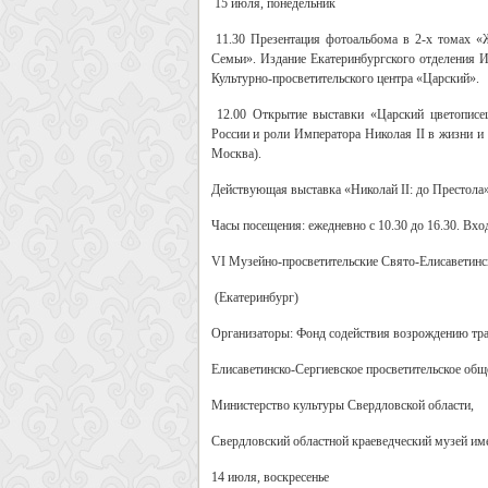
15 июля, понедельник
11.30
Презентация фотоальбома в 2-х томах «Ж
Семьи». Издание Екатеринбургского отделения 
Культурно-просветительского центра «Царский».
12.00
Открытие выставки «Царский цветописец
России и роли Императора Николая II в жизни и 
Москва).
Действующая выставка «Николай II: до Престола»
Часы посещения: ежедневно с 10.30 до 16.30. Вхо
VI
Музейно-просветительские Свято-Елисаветинс
(Екатеринбург)
Организаторы: Фонд содействия возрождению тра
Елисаветинско-Сергиевское просветительское общ
Министерство культуры Свердловской области,
Свердловский областной краеведческий музей им
14 июля, воскресенье