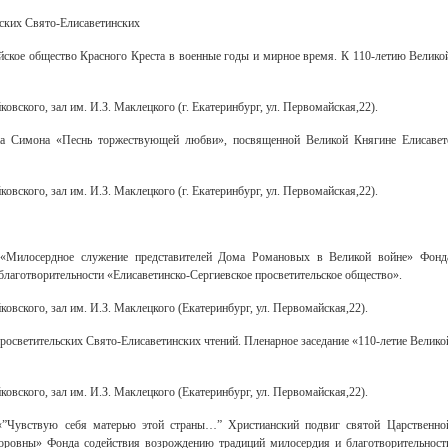
ских Свято-Елисаветинских
ское общество Красного Креста в военные годы и мирное время. К 110-летию Велико
вского, зал им. И.З. Маклецкого (г. Екатеринбург, ул. Первомайская,22).
на Симона «Песнь торжествующей любви», посвященной Великой Княгине Елисавет
вского, зал им. И.З. Маклецкого (г. Екатеринбург, ул. Первомайская,22).
 «Милосердное служение представителей Дома Романовых в Великой войне» Фонд
лаготворительности «Елисаветинско-Сергиевское просветительское общество».
вского, зал им. И.З. Маклецкого (Екатеринбург, ул. Первомайская,22).
осветительских Свято-Елисаветинских чтений. Пленарное заседание «110-летие Велико
вского, зал им. И.З. Маклецкого (Екатеринбург, ул. Первомайская,22).
«”Чувствую себя матерью этой страны…” Христианский подвиг святой Царственно
ровны» Фонда содействия возрождению традиций милосердия и благотворительност