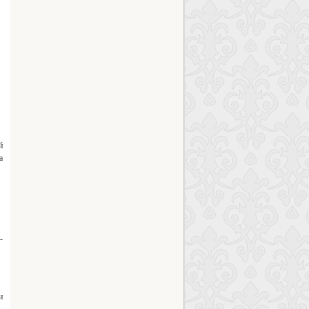
й
а
-
и