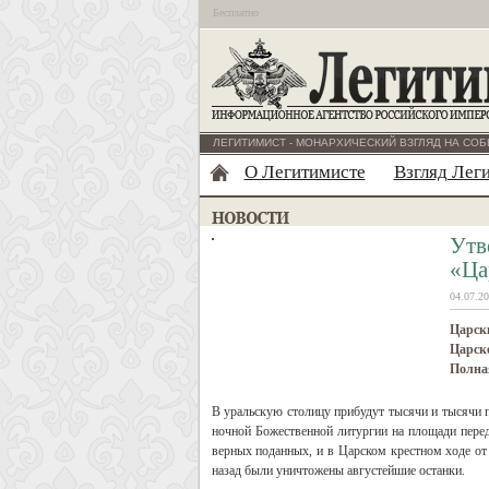
Бесплатно
ЛЕГИТИМИСТ - МОНАРХИЧЕСКИЙ ВЗГЛЯД НА СОБ
О Легитимисте
Взгляд Лег
Утв
«Ца
04.07.20
Царск
Царско
Полна
В уральскую столицу прибудут тысячи и тысячи 
ночной Божественной литургии на площади перед
верных поданных, и в Царском крестном ходе от
назад были уничтожены августейшие останки.