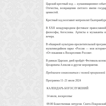
Царский крестный ход — кульминационное событи
Отечества, возвращении светлого имени госуд
ценностей.
Крестный ход возглавит митрополит Екатеринбур
В XXII международном фестивале православной
философы, богословы. Артисты и музыканты и
вечера.
В обширной культурно-просветительской програм
мультимедийном парке «Россия — моя история»
«От покаяния к Воскресению России».
В рамках Царских дней пройдёт Фестиваль колоко
Цесаревича Алексия и другие мероприятия.
Предлагаем ознакомиться с полной программой Ц
Программа
11–21 июля 2024
КАЛЕНДАРЬ БОГОСЛУЖЕНИЙ
14 июля, воскресенье
09.00
Божественная литургия. Свято-Покровский ж