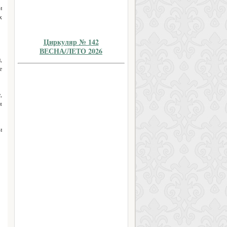
и
х
Циркуляр № 142
ВЕСНА/ЛЕТО 2026
,
е
,
м
и