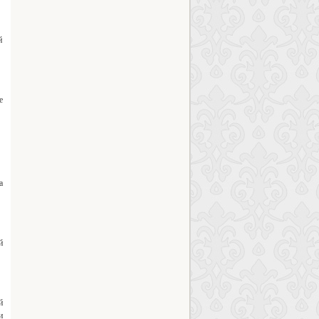
й
е
а
й
й
и