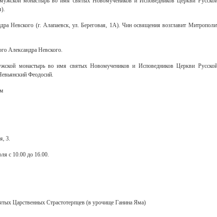
 мужской монастырь во имя святых Новомучеников и Исповедников Церкви Русской
).
ра Невского (г. Алапаевск, ул. Береговая, 1А). Чин освящения возглавит Митрополи
го Александра Невского.
мужской монастырь во имя святых Новомучеников и Исповедников Церкви Русской
Невьянский Феодосий.
ум
, 3.
ля с 10.00 до 16.00.
ятых Царственных Страстотерпцев (в урочище Ганина Яма)