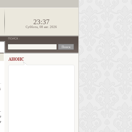
!
23:37
Суббота, 08 авг. 2026
ПОИСК
:
й
—
е
т