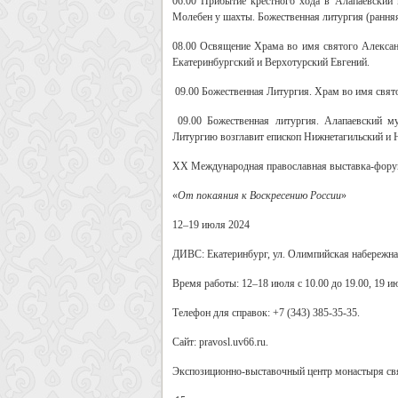
06.00
Прибытие крестного хода в Алапаевский
Молебен у шахты. Божественная литургия (ранняя
08.00
Освящение Храма во имя святого Александ
Екатеринбургский и Верхотурский Евгений.
09.00
Божественная Литургия. Храм во имя свято
09.00
Божественная литургия. Алапаевский 
Литургию возглавит епископ Нижнетагильский и 
XX
Международная православная выставка-фор
«
От покаяния к Воскресению России
»
12–19 июля 2024
ДИВС:
Екатеринбург, ул. Олимпийская набережная
Время работы: 12–18 июля с 10.00 до 19.00, 19 ию
Телефон для справок: +7 (343) 385-35-35.
Сайт: pravosl.uv66.ru.
Экспозиционно-выставочный центр монастыря св