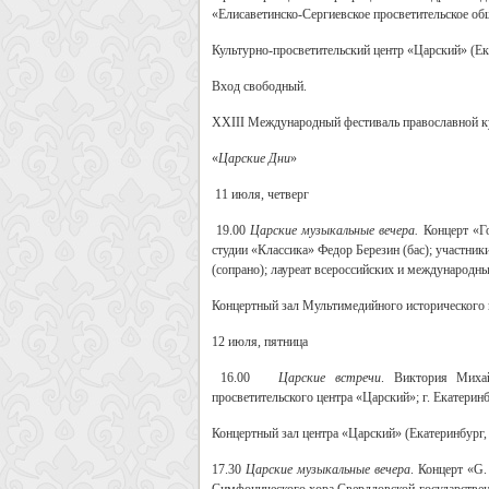
«Елисаветинско-Сергиевское просветительское об
Культурно-просветительский центр «Царский» (Ека
Вход свободный.
X
Х
III
Международный фестиваль православной к
«
Царские Дни
»
11 июля, четверг
19.00
Царские музыкальные вечера.
Концерт «Го
студии «Классика» Федор Березин (бас); участни
(сопрано); лауреат всероссийских и международны
Концертный зал Мультимедийного исторического п
12 июля, пятница
16.00
Царские встречи
. Виктория Миха
просветительского центра «Царский»; г. Екатеринб
Концертный зал центра «Царский» (Екатеринбург, 
17.30
Царские музыкальные вечера
. Концерт «G.