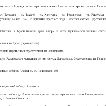
ятника на Крови до монастыря во имя святых Царственных страстотерпцев на Ганино
ул. Татищева – ул. Токарей – ул. Халтурина – ул. Техническая – ул. Решетская 
урочище Ганина Яма. По прибытии крестного хода – молебен святым Царственны
-Памятник на Крови (нижний храм, алтарь на месте мученической кончины святы
мятник на Крови (верхний храм).
святых Царственных страстотерпцев на Ганиной Яме.
ргия Радонежского монастыря во имя святых Царственных Страстотерпцев на Ганино
ьный собор (г. Алапаевск, ул. Чайковского, 19).
федральный собор, г. Алапаевск.
ального собора до Алапаевского мужского монастыря во имя святых Новомучеников 
, п. Верхняя Синячиха.