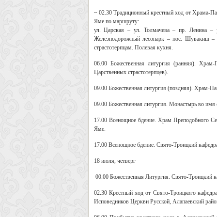
~ 02.30
Традиционный крестный ход от Храма-Пам
Яме по маршруту:
ул. Царская – ул. Толмачева – пр. Ленина – 
Железнодорожный лесопарк – пос. Шувакиш – 
страстотерпцам. Полевая кухня.
06.00
Божественная литургия (ранняя). Храм
Царственных страстотерпцев).
09.00
Божественная литургия (поздняя). Храм-Па
09.00
Божественная литургия. Монастырь во имя 
17.00
Всенощное бдение. Храм Преподобного Се
Яме.
17.00
Всенощное бдение. Свято-Троицкий кафедрал
18 июля, четверг
00.00
Божественная Литургия. Свято-Троицкий ка
02.30
Крестный ход от Свято-Троицкого кафедр
Исповедников Церкви Русской, Алапаевский район