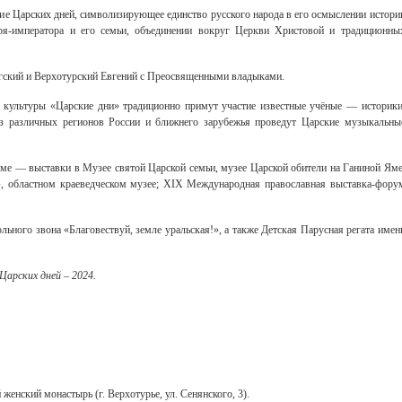
е Царских дней, символизирующее единство русского народа в его осмыслении истори
аря-императора и его семьи, объединении вокруг Церкви Христовой и традиционны
гский и Верхотурский Евгений с Преосвященными владыками.
 культуры «Царские дни» традиционно примут участие известные учёные — историки
з различных регионов России и ближнего зарубежья проведут Царские музыкальны
ме — выставки в Музее святой Царской семьи, музее Царской обители на Ганиной Яме
, областном краеведческом музее; XIX Международная православная выставка-фору
льного звона «Благовествуй, земле уральская!», а также Детская Парусная регата имен
арских дней – 2024.
енский монастырь (г. Верхотурье, ул. Сенянского, 3).