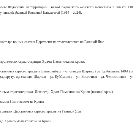
авете Федоровне на территории Свято-Покровского женского монастыря в память 110
ченицей Великой Княгиней Елисаветой (1914 – 2024).
настыре во имя святых Царственных страстотерпцев на Ганиной Яме.
Царственных страстотерпцев Храма-Памятника на Крови.
ственных страстотерпцев в Екатеринбург – от станции Шарташ (ул. Куйбышева, 149А) д
Свидетельство
маршруту: жд станция Шарташ – ул. Куйбышева – ул. Восточная – ул. Челюскинцев – ул
нным страстотерпцам. Исповедь. Храм-Памятник на Крови (нижний храм).
рамом-Памятником на Крови.
 святых Царственных страстотерпцев на Ганиной Яме.
ред Храмом-Памятником на Крови.