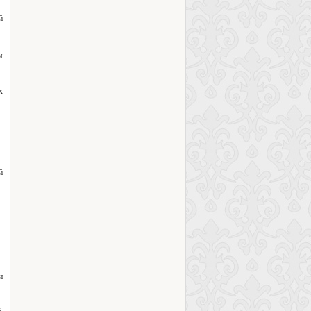
й
–
м
х
й
и