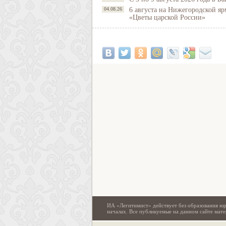
04.08.26
6 августа на Нижегородской яр
«Цветы царской России»
ИА «Легитимист» действует без образования юр
началах. Все публикуемые на данном сайте ма