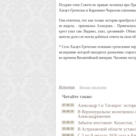
Позднее член Совета по правам человека при Пр
Хасаут-Греческое в Карачаево-Черкесии спиленный
Она отметила, что как только история приобрела
не видела, - призналась Ахмедова. - Примчалась
крест упал сам. Видимо, упал, срезанный». Объяс
жители долго не могли добиться ответа на свои о
* Село Хасаут-Греческое основано греческими пе
на вершине которой находятся развалины старог
во времена Византийской империи. Часовню постр
Источник
Версия для печати
Читайте также:
07.08.26
Александр I и Таганрог: истор
06.08.26
В Верхнеуральске молитвенно 
Александровичем
05.08.26
Забытое восстание: Казахстан, 
05.08.26
В Астраханской области устано
04.08.26
С 3 по 9 августа 2026 года в 