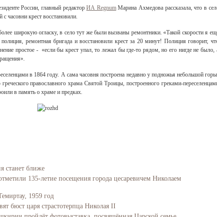
езиденте России, главный редактор
ИА Regnum
Марина Ахмедова рассказала, что в сел
 с часовни крест восстановили.
 более широкую огласку, в село тут же были вызваны ремонтники. «Такой скорости я ещ
 полиция, ремонтная бригада и восстановили крест за 20 минут! Полиция говорит, чт
нение простое - «если бы крест упал, то лежал бы где-то рядом, но его нигде не было, 
бращения».
реселенцами в 1864 году. А сама часовня построена недавно у подножья небольшой горы
о греческого православного храма Святой Троицы, построенного греками-переселенцам
оили в память о храме и предках.
ия станет ближе
отметили 135-летие посещения города цесаревичем Николаем
Темиртау, 1959 год
вят бюст царя страстотерпца Николая II
Башкирии пройдёт фотовыставка, посвящённая Царской семье.