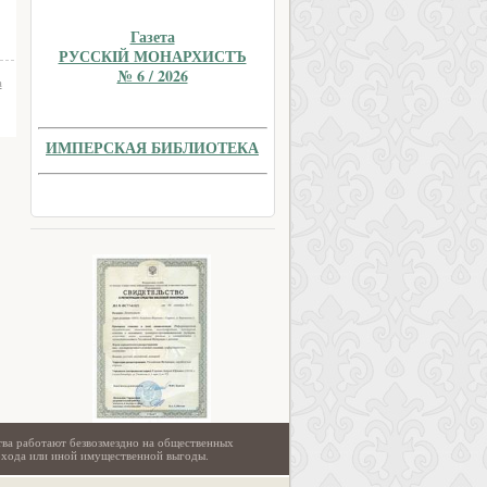
Газета
РУССКIЙ МОНАРХИСТЪ
№ 6 / 2026
а
ИМПЕРСКАЯ БИБЛИОТЕКА
тва работают безвозмездно на общественных
охода или иной имущественной выгоды.