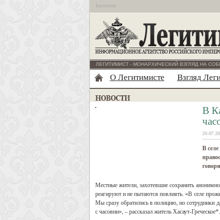
Бесплатно
ЛЕГИТИМИСТ - МОНАРХИЧЕСКИЙ ВЗГЛЯД НА СОБ
О Легитимисте
Взгляд Лег
В К
час
20.07.20
В селе
правос
говори
Местные жители, захотевшие сохранить анонимнос
реагируют и не пытаются повлиять. «В селе прожив
Мы сразу обратились в полицию, но сотрудники да
с часовни», – рассказал житель Хасаут-Греческое*.