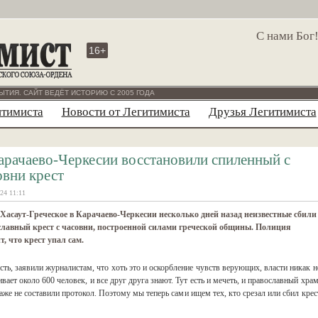
С нами Бог
16+
ЫТИЯ. САЙТ ВЕДЁТ ИСТОРИЮ С 2005 ГОДА
итимиста
Новости от Легитимиста
Друзья Легитимиста
арачаево-Черкесии восстановили спиленный с
овни крест
24 11:11
 Хасаут-Греческое в Карачаево-Черкесии несколько дней назад неизвестные сбили
лавный крест с часовни, построенной силами греческой общины. Полиция
т, что крест упал сам.
ть, заявили журналистам, что хоть это и оскорбление чувств верующих, власти никак н
ает около 600 человек, и все друг друга знают. Тут есть и мечеть, и православный храм
же не составили протокол. Поэтому мы теперь сами ищем тех, кто срезал или сбил крес