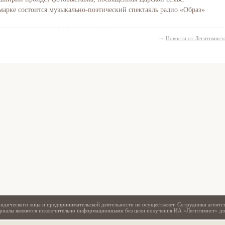
марке состоится музыкально-поэтический спектакль радио «Образ»
→
Новости от Легитимист
Свидетельство
идического лица и предпринимательской деятельности не осуществляет. Сотрудники агентс
териалы являются исключительно информационными без цели получения ИА «Легитимист» д