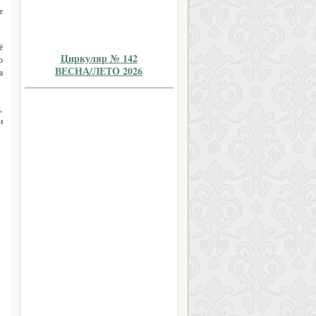
е
ё
Циркуляр № 142
о
ВЕСНА/ЛЕТО 2026
а
,
и