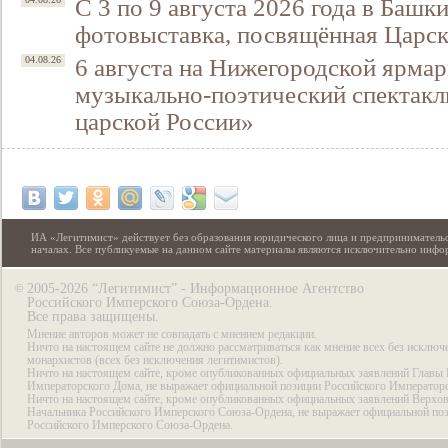
С 3 по 9 августа 2026 года в Башк
фотовыставка, посвящённая Царск
6 августа на Нижегородской ярмар
04.08.26
музыкально-поэтический спектакл
царской России»
ИА «Легитимист» действует без образования юридического лица и предпринимательс
началах. Все публикуемые на данном сайте материалы являются исключительно инф
2005-2026 “Легитимист” - Информационное Агентство
©
Российского Имперского Союза-Ордена.
Все права защищены.
Мнение авторов может не совпадать с мнением редакции.
Ничто на настоящем сайте не должно рассматриваться как мнение всех без исключ
монархистов (всех без исключения легитимистов).
Ничто на настоящем сайте, кроме опубликованных официальных заявлений Главы 
Императорского Дома, не выражает официальной позиции Российского Император
Ничто на настоящем сайте, кроме опубликованных официальных заявлений Верхов
Начальника Российского Имперского Союза-Ордена, не выражает официальной по
Российского Имперского Союза-Ордена.