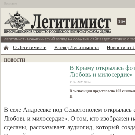
Бесплатно
16+
ЛЕГИТИМИСТ - МОНАРХИЧЕСКИЙ ВЗГЛЯД НА СОБЫТИЯ. САЙТ ВЕДЁТ ИСТОРИЮ С 200
О Легитимисте
Взгляд Легитимиста
Новости от 
В Крыму открылась фот
Любовь и милосердие»
14.07.2024 08:50
В экспозиции представлено 105 снимко
II
В селе Андреевке под Севастополем открылась 
Любовь и милосердие». О том, кто изображен н
сделаны, рассказывает аудиогид, который созд