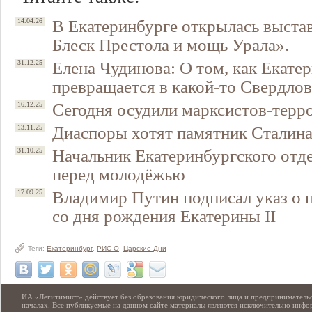
В Екатеринбурге открылась выстав
14.04.26
Блеск Престола и мощь Урала».
Елена Чудинова: О том, как Екате
31.12.25
превращается в какой-то Свердловс
Сегодня осудили марксистов-терр
16.12.25
Диаспоры хотят памятник Сталина
13.11.25
Начальник Екатеринбургского отд
31.10.25
Свидетельство
перед молодёжью
Владимир Путин подписал указ о 
17.09.25
со дня рождения Екатерины II
Теги:
Екатеринбург
,
РИС-О
,
Царские Дни
ИА «Легитимист» действует без образования юридического лица и предпринимательс
началах. Все публикуемые на данном сайте материалы являются исключительно инф