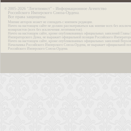
2005-2026 “Легитимист” - Информационное Агентство
©
Российского Имперского Союза-Ордена.
Все права защищены.
Мнение авторов может не совпадать с мнением редакции.
Ничто на настоящем сайте не должно рассматриваться как мнение всех без исключ
монархистов (всех без исключения легитимистов).
Ничто на настоящем сайте, кроме опубликованных официальных заявлений Главы 
Императорского Дома, не выражает официальной позиции Российского Император
Ничто на настоящем сайте, кроме опубликованных официальных заявлений Верхов
Начальника Российского Имперского Союза-Ордена, не выражает официальной по
Российского Имперского Союза-Ордена.