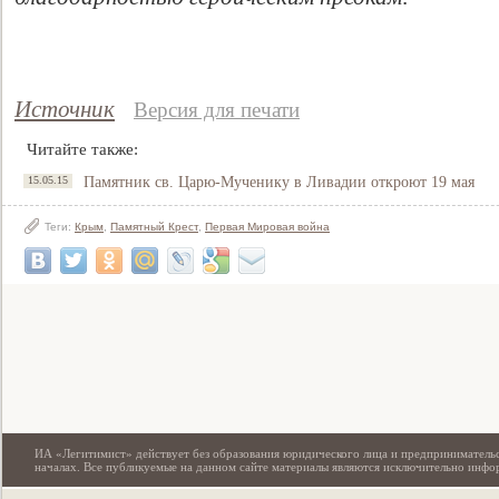
Источник
Версия для печати
Читайте также:
15.05.15
Памятник св. Царю-Мученику в Ливадии откроют 19 мая
Теги:
Крым
,
Памятный Крест
,
Первая Мировая война
Свидетельство
ИА «Легитимист» действует без образования юридического лица и предпринимательс
началах. Все публикуемые на данном сайте материалы являются исключительно инф