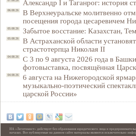
Александр I и Таганрог: история с
07.08.26
В Верхнеуральске молитвенно отм
06.08.26
посещения города цесаревичем Н
Забытое восстание: Казахстан, Тем
05.08.26
В Астраханской области установят
05.08.26
страстотерпца Николая II
С 3 по 9 августа 2026 года в Башк
04.08.26
фотовыставка, посвящённая Царск
6 августа на Нижегородской ярмар
04.08.26
музыкально-поэтический спектакл
царской России»
ИА «Легитимист» действует без образования юридического лица и предпринимательс
началах. Все публикуемые на данном сайте материалы являются исключительно инф