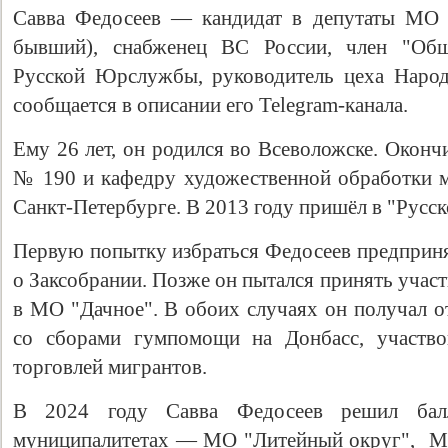
Савва Федосеев — кандидат в депутаты МО 
бывший), снабженец ВС России, член "Обще
Русской Юрслужбы, руководитель цеха Наро
сообщается в описании его Telegram-канала.
Ему 26 лет, он родился во Всеволожске. Окон
№ 190 и кафедру художественной обработки 
Санкт-Петербурге. В 2013 году пришёл в "Русс
Свидетельство
Первую попытку избраться Федосеев предпринял
о Заксобрании. Позже он пытался принять учас
в МО "Дачное". В обоих случаях он получал о
со сборами гумпомощи на Донбасс, участво
торговлей мигрантов.
В 2024 году Савва Федосеев решил балл
муниципалитетах — МО "Литейный округ", М