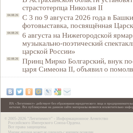
страстотерпца Николая II
С 3 по 9 августа 2026 года в Башк
04.08.26
фотовыставка, посвящённая Царск
6 августа на Нижегородской ярмар
04.08.26
музыкально-поэтический спектакл
царской России»
Принц Мирко Болгарский, внук по
02.08.26
царя Симеона II, объявил о помол
ИА «Легитимист» действует без образования юридического лица и предпринимательс
началах. Все публикуемые на данном сайте материалы являются исключительно инф
2005-2026 “Легитимист” - Информационное Агентство
©
Российского Имперского Союза-Ордена.
Все права защищены.
Мнение авторов может не совпадать с мнением редакции.