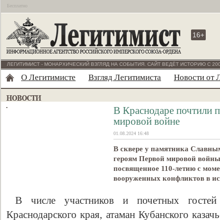
Бесплатно
16+
ЛЕГИТИМИСТ - МОНАРХИЧЕСКИЙ ВЗГЛЯД НА СОБЫТИЯ. САЙТ ВЕДЁТ ИСТОРИЮ С 200
О Легитимисте
Взгляд Легитимиста
Новости от 
В Краснодаре почтили 
мировой войне
01.08.2024 16:48
В сквере у памятника Славны
героям Первой мировой войны
посвященное 110-летию с моме
вооруженных конфликтов в ис
В числе участников и почетных гостей 
Краснодарского края, атаман Кубанского казач