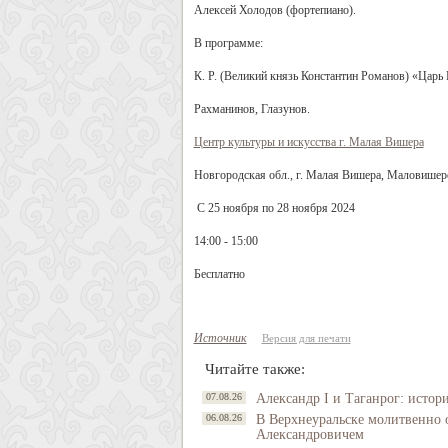
Алексей Холодов (фортепиано).
В программе:
К. Р. (Великий князь Константин Романов) «Царь
Рахманинов, Глазунов.
Центр культуры и искусства г. Малая Вишера
Новгородская обл., г. Малая Вишера, Маловишерск
С 25 ноября по 28 ноября 2024
14:00 - 15:00
Бесплатно
Источник
Версия для печати
Читайте также:
07.08.26
Александр I и Таганрог: истор
06.08.26
В Верхнеуральске молитвенно 
Александровичем