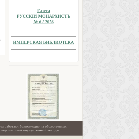
Газета
РУССКIЙ МОНАРХИСТЪ
№ 6 / 2026
а
ИМПЕРСКАЯ БИБЛИОТЕКА
тва работают безвозмездно на общественных
охода или иной имущественной выгоды.