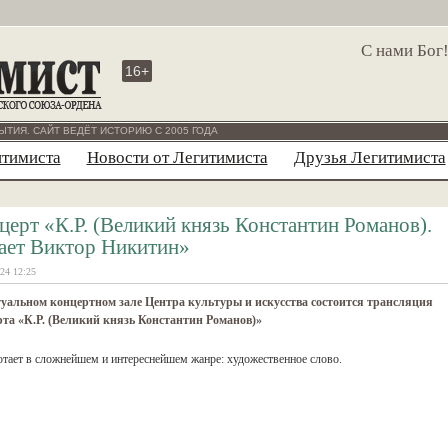
С нами Бог
16+
ЫТИЯ. САЙТ ВЕДЁТ ИСТОРИЮ С 2005 ГОДА
итимиста
Новости от Легитимиста
Друзья Легитимиста
церт «К.Р. (Великий князь Константин Романов).
ает Виктор Никитин»
24 12:25
уальном концертном зале Центра культуры и искусства состоится трансляция
та «К.Р. (Великий князь Константин Романов)»
тает в сложнейшем и интереснейшем жанре: художественное слово.