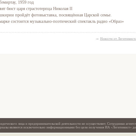
Темиртау, 1959 год
вят бюст царя страстотерпца Николая II
Башкирии пройдёт фотовыставка, посвящённая Царской семье.
марке состоится музыкально-поэтический спектакль радио «Образ»
→
Новости от Легитимист
Свидетельство
идического лица и предпринимательской деятельности не осуществляет. Сотрудники агентс
териалы являются исключительно информационными без цели получения ИА «Легитимист» д