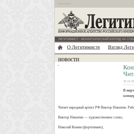
Бесплатно
ЛЕГИТИМИСТ - МОНАРХИЧЕСКИЙ ВЗГЛЯД НА СОБ
О Легитимисте
Взгляд Лег
Кон
Чит
30.10.20
В вирт
концер
Читает народный артист РФ Виктор Никитин. Рабо
Виктор Никитин — художественное слово;
Николай Кожин (фортепиано);