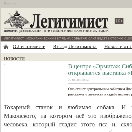
Бесплатно
16+
ЛЕГИТИМИСТ - МОНАРХИЧЕСКИЙ ВЗГЛЯД НА СОБЫТИЯ. САЙТ ВЕДЁТ ИСТОРИЮ С 200
О Легитимисте
Взгляд Легитимиста
Новости от 
В центре «Эрмитаж Си
открывается выставка «П
25.10.2024 08:52
Она станет центральным событием Дней
расскажет о личности и судьбе первого
Токарный станок и любимая собака. И п
Маковского, на котором всё это изображено
человека, который гладил этого пса и, скл