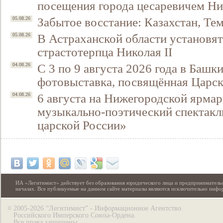
посещения города цесаревичем Н
Забытое восстание: Казахстан, Тем
05.08.26
В Астраханской области установят
05.08.26
страстотерпца Николая II
С 3 по 9 августа 2026 года в Башк
04.08.26
фотовыставка, посвящённая Царск
6 августа на Нижегородской ярмар
04.08.26
музыкально-поэтический спектакл
царской России»
ИА «Легитимист» действует без образования юридического лица и предпринимательс
началах. Все публикуемые на данном сайте материалы являются исключительно инф
2005-2026 “Легитимист” - Информационное Агентство
©
Российского Имперского Союза-Ордена.
Все права защищены.