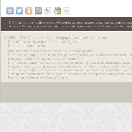
ИА «Легитимист» действует без образования юридического лица и предпринимательс
началах. Все публикуемые на данном сайте материалы являются исключительно инф
2005-2026 “Легитимист” - Информационное Агентство
©
Российского Имперского Союза-Ордена.
Все права защищены.
Мнение авторов может не совпадать с мнением редакции.
Ничто на настоящем сайте не должно рассматриваться как мнение всех без исключ
монархистов (всех без исключения легитимистов).
Ничто на настоящем сайте, кроме опубликованных официальных заявлений Главы 
Императорского Дома, не выражает официальной позиции Российского Император
Ничто на настоящем сайте, кроме опубликованных официальных заявлений Верхов
Начальника Российского Имперского Союза-Ордена, не выражает официальной по
Российского Имперского Союза-Ордена.