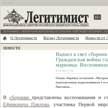
Бесплатно
16+
ЛЕГИТИМИСТ - МОНАРХИЧЕСКИЙ ВЗГЛЯД НА СОБЫТИЯ. САЙТ ВЕДЁТ ИСТОРИЮ С 200
О Легитимисте
Взгляд Легитимиста
Новости от 
Вышел в свет сборник
Гражданская войны гл
марковца. Воспоминан
23.10.2024 17:34
Основу сборника составляют «Материа
подготовленные подполковником 1-го 
Павловым…
В
сборнике
представлены воспоминания и с
Ефимовича Павлова
, участника Первой мир