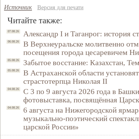
Источник
Версия для печати
Читайте также:
Александр I и Таганрог: история с
07.08.26
В Верхнеуральске молитвенно отм
06.08.26
посещения города цесаревичем Н
Забытое восстание: Казахстан, Тем
05.08.26
В Астраханской области установят
05.08.26
страстотерпца Николая II
С 3 по 9 августа 2026 года в Башк
04.08.26
фотовыставка, посвящённая Царск
6 августа на Нижегородской ярмар
04.08.26
музыкально-поэтический спектакл
царской России»