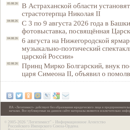
В Астраханской области установят
05.08.26
страстотерпца Николая II
С 3 по 9 августа 2026 года в Башк
04.08.26
фотовыставка, посвящённая Царск
6 августа на Нижегородской ярмар
04.08.26
музыкально-поэтический спектакл
царской России»
Принц Мирко Болгарский, внук по
02.08.26
царя Симеона II, объявил о помол
ИА «Легитимист» действует без образования юридического лица и предпринимательс
началах. Все публикуемые на данном сайте материалы являются исключительно инф
2005-2026 “Легитимист” - Информационное Агентство
©
Российского Имперского Союза-Ордена.