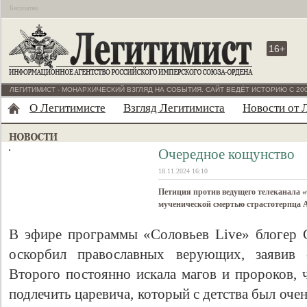
Бесплатно
16+
ЛЕГИТИМИСТ - МОНАРХИЧЕСКИЙ ВЗГЛЯД НА СОБЫТИЯ. САЙТ ВЕДЁТ ИСТОРИЮ С 200
О Легитимисте
Взгляд Легитимиста
Новости от 
Очередное кощунство
18.11.2024 16:10
Петиция против ведущего телеканала «С
мученической смертью страстотерпца А
В эфире программы «Соловьев Live» блогер 
оскорбил православных верующих, заявив
Второго постоянно искала магов и пророков, 
подлечить царевича, который с детства был очен