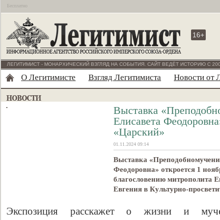
Бесплатно
16+
ЛЕГИТИМИСТ - МОНАРХИЧЕСКИЙ ВЗГЛЯД НА СОБЫТИЯ. САЙТ ВЕДЁТ ИСТОРИЮ С 200
О Легитимисте
Взгляд Легитимиста
Новости от 
Выставка «Преподобн
Елисавета Феодоровна»
«Царский»
01.11.2024 09:14
Выставка «Преподобномучени
Феодоровна» откроется 1 ноябр
благословению митрополита Е
Евгения в Культурно-просвет
Экспозиция расскажет о жизни и муче