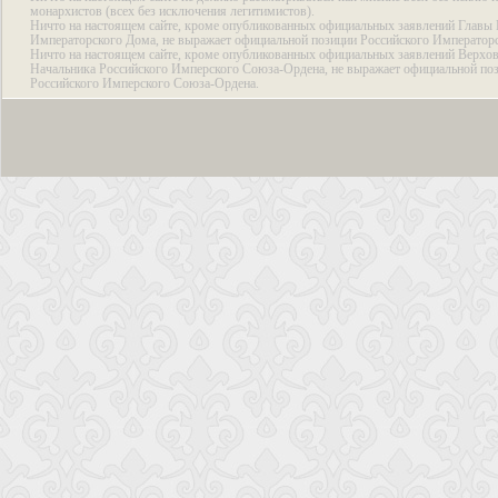
монархистов (всех без исключения легитимистов).
Ничто на настоящем сайте, кроме опубликованных официальных заявлений Главы 
Императорского Дома, не выражает официальной позиции Российского Император
Ничто на настоящем сайте, кроме опубликованных официальных заявлений Верхов
Начальника Российского Имперского Союза-Ордена, не выражает официальной по
Российского Имперского Союза-Ордена.