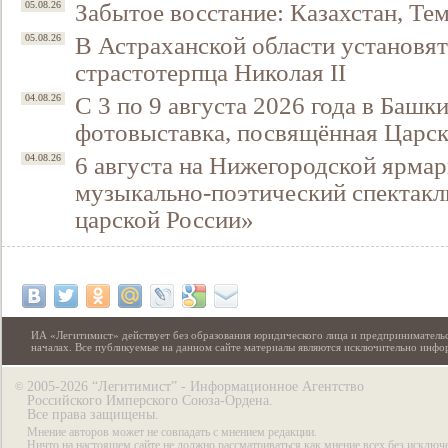
Забытое восстание: Казахстан, Тем
05.08.26
В Астраханской области установят
05.08.26
страстотерпца Николая II
С 3 по 9 августа 2026 года в Башк
04.08.26
фотовыставка, посвящённая Царск
6 августа на Нижегородской ярмар
04.08.26
музыкально-поэтический спектакл
царской России»
ИА «Легитимист» действует без образования юридического лица и предпринимательс
началах. Все публикуемые на данном сайте материалы являются исключительно инф
2005-2026 “Легитимист” - Информационное Агентство
©
Российского Имперского Союза-Ордена.
Все права защищены.
Мнение авторов может не совпадать с мнением редакции.
Ничто на настоящем сайте не должно рассматриваться как мнение всех без исключ