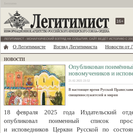
Бесплатно
16+
ЛЕГИТИМИСТ - МОНАРХИЧЕСКИЙ ВЗГЛЯД НА СОБЫТИЯ. САЙТ ВЕДЁТ ИСТОРИЮ С 200
О Легитимисте
Взгляд Легитимиста
Новости от 
Опубликован поимённы
новомучеников и испов
21.02.2025 23:52
В настоящее время Русской Православ
священнослужителей и мирян
18 февраля 2025 года Издательский отд
опубликовал поименный список просл
и исповедников Церкви Русской по состоя