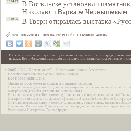
В Воткинске установили памятник
28.04.25
Николаю и Варваре Чернышевым
В Твери открылась выставка «Рус
14.03.25
Теги:
Новомученики и исповедники Российские
,
Патриарх
,
Церковь
ИА «Легитимист» действует без образования юридического лица и предпринимательс
началах. Все публикуемые на данном сайте материалы являются исключительно инф
2005-2026 “Легитимист” - Информационное Агентство
©
Российского Имперского Союза-Ордена.
Все права защищены.
Мнение авторов может не совпадать с мнением редакции.
Ничто на настоящем сайте не должно рассматриваться как мнение всех без исключ
монархистов (всех без исключения легитимистов).
Ничто на настоящем сайте, кроме опубликованных официальных заявлений Главы 
Императорского Дома, не выражает официальной позиции Российского Император
Ничто на настоящем сайте, кроме опубликованных официальных заявлений Верхов
Начальника Российского Имперского Союза-Ордена, не выражает официальной по
Российского Имперского Союза-Ордена.