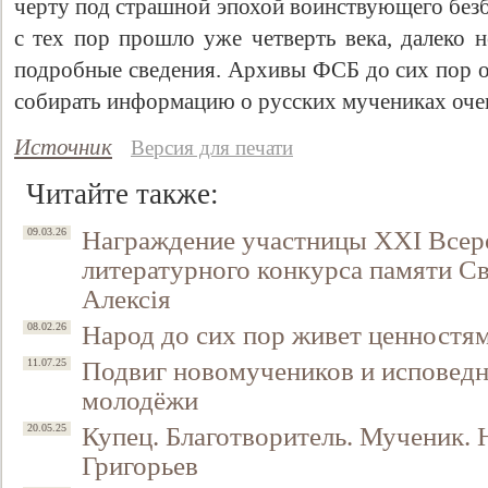
черту под страшной эпохой воинствующего безб
с тех пор прошло уже четверть века, далеко 
подробные сведения. Архивы ФСБ до сих пор о
собирать информацию о русских мучениках оче
Источник
Версия для печати
Читайте также:
Награждение участницы XXI Всеро
09.03.26
литературного конкурса памяти С
Свидетельство
Алексiя
Народ до сих пор живет ценностя
08.02.26
Подвиг новомучеников и исповедн
11.07.25
молодёжи
Купец. Благотворитель. Мученик. 
20.05.25
Григорьев