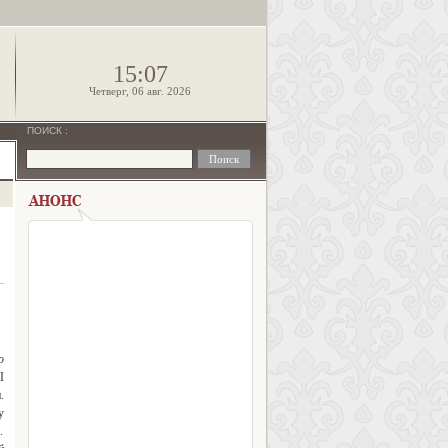
!
15:07
Четверг, 06 авг. 2026
ПОИСК
:
о
I
.
у
.