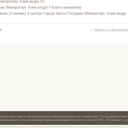
мператора Александра III
ник Императору Александру l Благословенному
вали установку в центре города бюста Государю Императору Александру 
→
ие
Новости от Легитимист
Свидетельство
идического лица и предпринимательской деятельности не осуществляет. Сотрудники агентс
териалы являются исключительно информационными без цели получения ИА «Легитимист» д