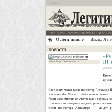
Бесплатно
ЛЕГИТИМИСТ - МОНАРХИЧЕСКИЙ ВЗГЛЯД НА СОБ
О Легитимисте
Взгляд Лег
«Ру
III
Фото: https://www.culture.ru
20.02.20
Проек
пригла
Своё политическое кредо император Александр II
и полезно для России, и действовать прямо 
Российская империя не участвовала в крупных в
При этом сам император подавал пример семьяни
эпохи императора Александра III, увидят р