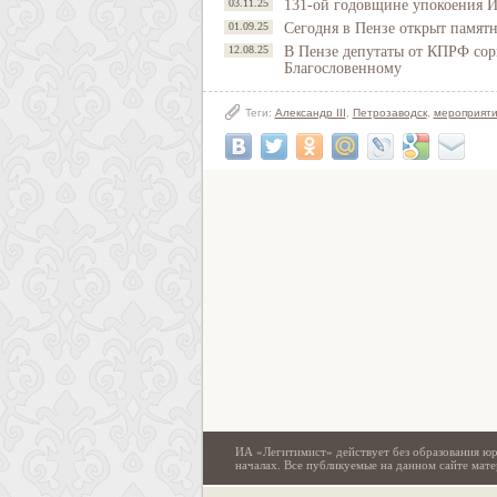
03.11.25
131-ой годовщине упокоения И
01.09.25
Сегодня в Пензе открыт памят
12.08.25
В Пензе депутаты от КПРФ сор
Благословенному
Теги:
Александр III
,
Петрозаводск
,
мероприят
ИА «Легитимист» действует без образования юр
началах. Все публикуемые на данном сайте ма