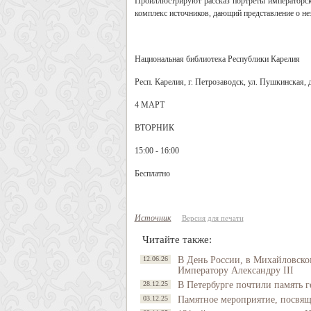
Проиллюстрируют рассказ портреты императорск
комплекс источников, дающий представление о не
Национальная библиотека Республики Карелия
Респ. Карелия, г. Петрозаводск, ул. Пушкинская, д
4 МАРТ
ВТОРНИК
15:00 - 16:00
Бесплатно
Источник
Версия для печати
Читайте также:
12.06.26
В День России, в Михайловско
Императору Александру III
28.12.25
В Петербурге почтили память г
03.12.25
Памятное мероприятие, посвящ