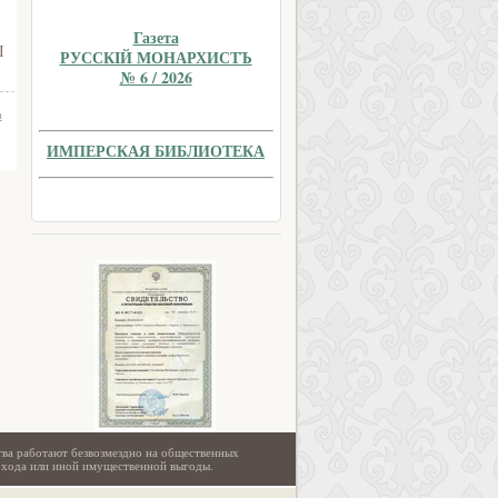
Газета
I
РУССКIЙ МОНАРХИСТЪ
№ 6 / 2026
а
ИМПЕРСКАЯ БИБЛИОТЕКА
тва работают безвозмездно на общественных
охода или иной имущественной выгоды.