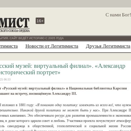
С нами Бог
16+
ЫТИЯ. САЙТ ВЕДЁТ ИСТОРИЮ С 2005 ГОДА
итимиста
Новости от Легитимиста
Друзья Легитимиста
сский музей: виртуальный филиал». «Александр
: исторический портрет»
25 06:53
т «Русский музей: виртуальный филиал» и Национальная библиотека Карелии
шают на встречу, посвящённую Александру III.
I изложил в 1881 году:
«Я понимаю одну политику: извлекать из всего всё, что нужн
и решительно. Никакой другой политики не может быть у нас»
. При Александре II
оенных кампаниях. Это обеспечивало ресурс для развития промышленности и экономики
на, в доме которого царили совет и любовь. Участники проекта почувствуют атмосфер
оль самодержца в общественной, геополитической и социальной жизни России