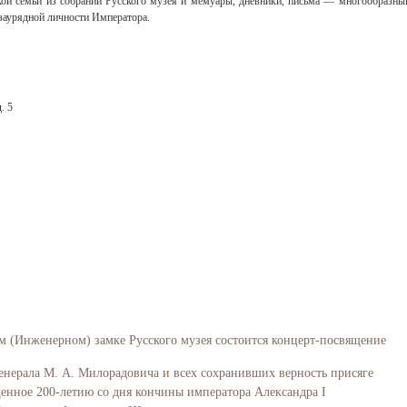
ой семьи из собраний Русского музея и мемуары, дневники, письма — многообразны
заурядной личности Императора.
. 5
м (Инженерном) замке Русского музея состоится концерт-посвящение
енерала М. А. Милорадовича и всех сохранивших верность присяге
енное 200-летию со дня кончины императора Александра I